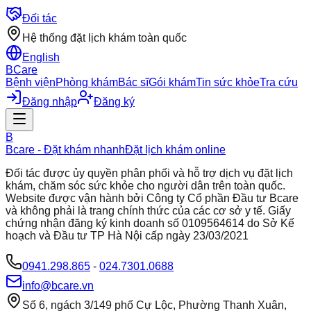
Đối tác
Hệ thống đặt lịch khám toàn quốc
English
BCare
Bệnh viện
Phòng khám
Bác sĩ
Gói khám
Tin sức khỏe
Tra cứu
Đăng nhập
Đăng ký
B
Bcare - Đặt khám nhanh
Đặt lịch khám online
Đối tác được ủy quyền phân phối và hỗ trợ dịch vụ đặt lịch
khám, chăm sóc sức khỏe cho người dân trên toàn quốc.
Website được vận hành bởi Công ty Cổ phần Đầu tư Bcare
và không phải là trang chính thức của các cơ sở y tế. Giấy
chứng nhận đăng ký kinh doanh số 0109564614 do Sở Kế
hoạch và Đầu tư TP Hà Nội cấp ngày 23/03/2021
0941.298.865
-
024.7301.0688
info@bcare.vn
Số 6, ngách 3/149 phố Cự Lộc, Phường Thanh Xuân,