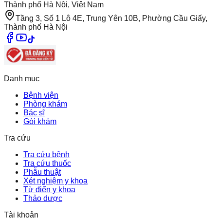
Thành phố Hà Nội, Việt Nam
Tầng 3, Số 1 Lô 4E, Trung Yên 10B, Phường Cầu Giấy,
Thành phố Hà Nội
Danh mục
Bệnh viện
Phòng khám
Bác sĩ
Gói khám
Tra cứu
Tra cứu bệnh
Tra cứu thuốc
Phẫu thuật
Xét nghiệm y khoa
Từ điển y khoa
Thảo dược
Tài khoản