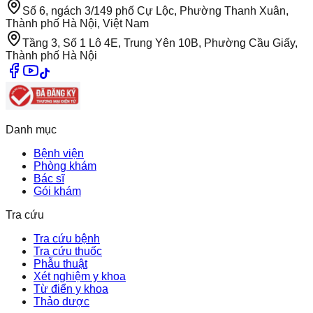
Số 6, ngách 3/149 phố Cự Lộc, Phường Thanh Xuân,
Thành phố Hà Nội, Việt Nam
Tầng 3, Số 1 Lô 4E, Trung Yên 10B, Phường Cầu Giấy,
Thành phố Hà Nội
Danh mục
Bệnh viện
Phòng khám
Bác sĩ
Gói khám
Tra cứu
Tra cứu bệnh
Tra cứu thuốc
Phẫu thuật
Xét nghiệm y khoa
Từ điển y khoa
Thảo dược