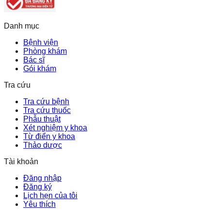
Danh mục
Bệnh viện
Phòng khám
Bác sĩ
Gói khám
Tra cứu
Tra cứu bệnh
Tra cứu thuốc
Phẫu thuật
Xét nghiệm y khoa
Từ điển y khoa
Thảo dược
Tài khoản
Đăng nhập
Đăng ký
Lịch hẹn của tôi
Yêu thích