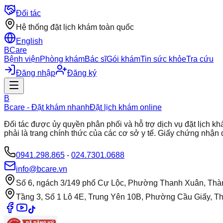
Đối tác
Hệ thống đặt lịch khám toàn quốc
English
BCare
Bệnh viện
Phòng khám
Bác sĩ
Gói khám
Tin sức khỏe
Tra cứu
Đăng nhập
Đăng ký
B
Bcare - Đặt khám nhanh
Đặt lịch khám online
Đối tác được ủy quyền phân phối và hỗ trợ dịch vụ đặt lịch
phải là trang chính thức của các cơ sở y tế. Giấy chứng nh
0941.298.865
-
024.7301.0688
info@bcare.vn
Số 6, ngách 3/149 phố Cự Lộc, Phường Thanh Xuân, Thà
Tầng 3, Số 1 Lô 4E, Trung Yên 10B, Phường Cầu Giấy, T