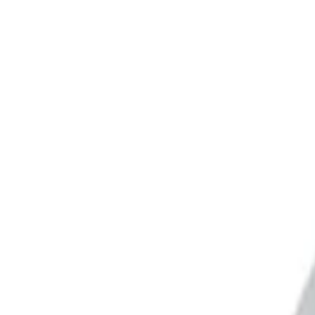
Chủ nhiệm Bộ môn Ngoại – Đại học Y Hà Nội. Bác sĩ có nhiều đóng g