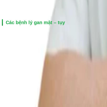
Đại tiện ra máu
Các bệnh lý gan mật – tụy
Sỏi mật
Viêm tụy
U gan
Xơ gan
Các bệnh lý đường mật