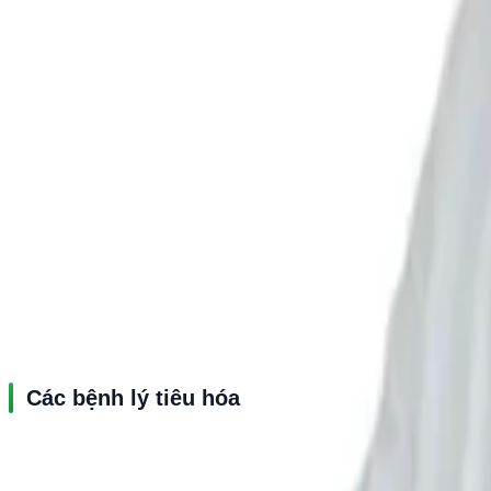
GS.TS.BS Hà Văn Quyết khám và điều 
Các bệnh lý tiêu hóa
Viêm loét dạ dày tá tràng
Trào ngược dạ dày thực quản