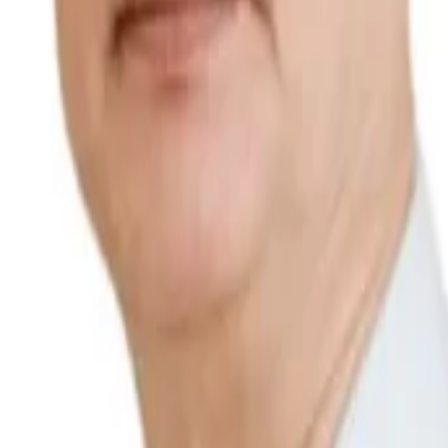
khi quý khách đặt lịch, tổng đài sẽ chủ động liên hệ để xác nhậ
ệnh viện Ung bướu Hưng Việt. Với hơn 35 năm kinh nghiệm trong lĩnh
 lý hậu môn – trực tràng.
iệm nhiều vị trí quan trọng như Nguyên Giám đốc Bệnh viện Đại họ