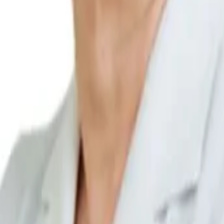
óp trong nghiên cứu khoa học, đào tạo chuyên môn và phát triển kỹ t