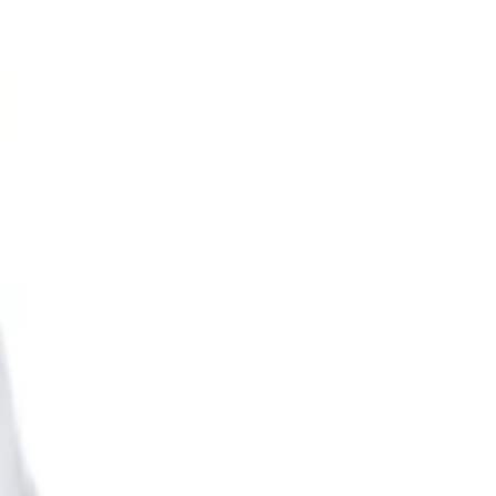
n khung giờ khám chính xác.
 vực Ngoại Tiêu hóa, bác sĩ được biết đến là chuyên gia đầu ngành 
c Y Hà Nội, Nguyên Phó Giám đốc Bệnh viện Việt Đức và Nguyên 