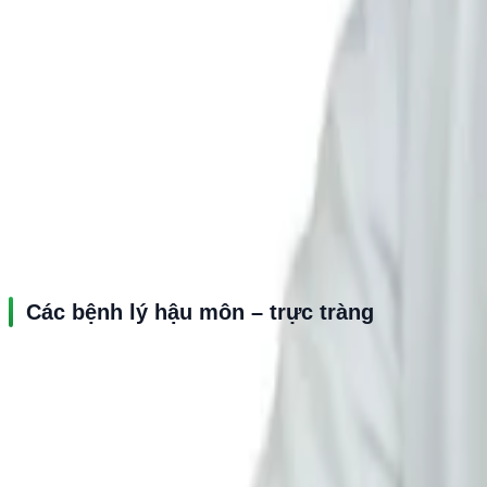
Nhiễm khuẩn HP dạ dày
Polyp dạ dày, polyp đại tràng
Hội chứng ruột kích thích
Viêm đại tràng
Ung thư dạ dày
Ung thư đại trực tràng
Các bệnh lý hậu môn – trực tràng
Bệnh trĩ
Rò hậu môn
Nứt kẽ hậu môn
Áp xe hậu môn