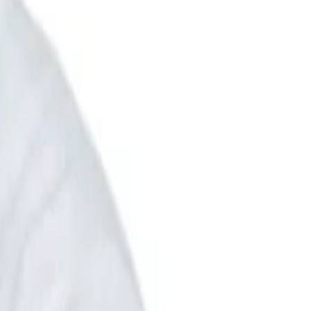
huật phẫu thuật nội soi tiêu hóa tại Việt Nam.