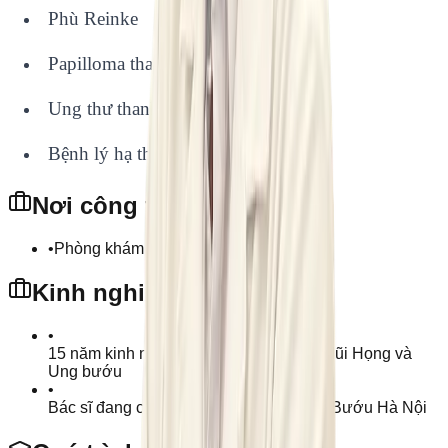
Phù Reinke
Papilloma thanh quản
Ung thư thanh quản
Bệnh lý hạ thanh môn…
Nơi công tác
•
Phòng khám Đa khoa Mediplus
Kinh nghiệm
•
15 năm kinh nghiệm trong lĩnh vực Tai Mũi Họng và
Ung bướu
•
Bác sĩ đang công tác tại Bệnh viện Ung Bướu Hà Nội