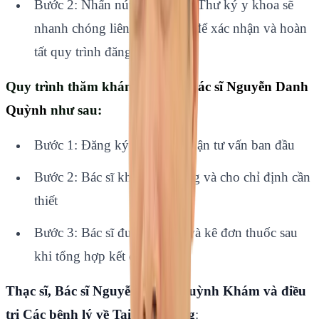
Bước 2: Nhấn nút "Đặt lịch". Thư ký y khoa sẽ
nhanh chóng liên hệ với bạn để xác nhận và hoàn
tất quy trình đăng ký khám.
Quy trình thăm khám
Thạc sĩ, Bác sĩ Nguyễn Danh
Quỳnh
như sau:
Bước 1: Đăng ký khám và nhận tư vấn ban đầu
Bước 2: Bác sĩ khám lâm sàng và cho chỉ định cần
thiết
Bước 3: Bác sĩ đưa kết luận và kê đơn thuốc sau
khi tổng hợp kết quả
Thạc sĩ, Bác sĩ Nguyễn Danh Quỳnh Khám và điều
trị
Các bệnh lý về Tai Mũi Họng
: