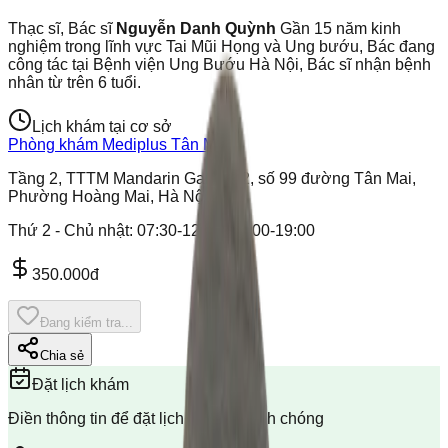
Thạc sĩ, Bác sĩ
Nguyễn Danh Quỳnh
Gần 15 năm kinh
nghiệm trong lĩnh vực Tai Mũi Họng và Ung bướu, Bác đang
công tác tại Bệnh viện Ung Bướu Hà Nội, Bác sĩ nhận bệnh
nhân từ trên 6 tuổi.
Lịch khám tại cơ sở
Phòng khám Mediplus Tân Mai
Tầng 2, TTTM Mandarin Garden 2, số 99 đường Tân Mai,
Phường Hoàng Mai, Hà Nội
Thứ 2 - Chủ nhật
:
07:30-12:00, 12:00-19:00
350.000đ
Đang kiểm tra...
Chia sẻ
Đặt lịch khám
Điền thông tin để đặt lịch khám nhanh chóng