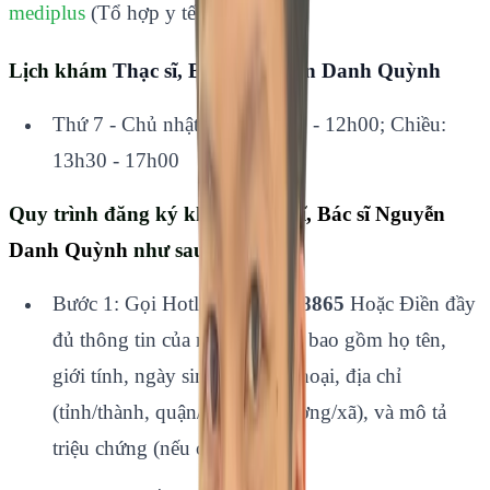
mediplus
(Tổ hợp y tế Mediplus)
Lịch khám
Thạc sĩ, Bác sĩ Nguyễn Danh Quỳnh
Thứ 7 - Chủ nhật: Sáng: 8h00 - 12h00; Chiều:
13h30 - 17h00
Quy trình đăng ký khám
Thạc sĩ, Bác sĩ Nguyễn
Danh Quỳnh
như sau:
Bước 1: Gọi Hotline:
0941298865
Hoặc Điền đầy
đủ thông tin của người khám, bao gồm họ tên,
giới tính, ngày sinh, số điện thoại, địa chỉ
(tỉnh/thành, quận/huyện, phường/xã), và mô tả
triệu chứng (nếu có).