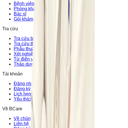
Bệnh viện
Phòng khám
Bác sĩ
Gói khám
Tra cứu
Tra cứu bệnh
Tra cứu thuốc
Phẫu thuật
Xét nghiệm y khoa
Từ điển y khoa
Thảo dược
Tài khoản
Đăng nhập
Đăng ký
Lịch hẹn của tôi
Yêu thích
Về BCare
Về chúng tôi
Liên hệ