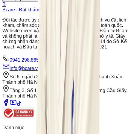
B
Bcare - Đặt khám nhanh
Đặt lịch khám online
Đối tác được ủy quyền phân phối và hỗ trợ dịch vụ đặt lịch
khám, chăm sóc sức khỏe cho người dân trên toàn quốc.
Website được vận hành bởi Công ty Cổ phần Đầu tư Bcare
và không phải là trang chính thức của các cơ sở y tế. Giấy
chứng nhận đăng ký kinh doanh số 0109564614 do Sở Kế
hoạch và Đầu tư TP Hà Nội cấp ngày 23/03/2021
0941.298.865
-
024.7301.0688
info@bcare.vn
Số 6, ngách 3/149 phố Cự Lộc, Phường Thanh Xuân,
Thành phố Hà Nội, Việt Nam
Tầng 3, Số 1 Lô 4E, Trung Yên 10B, Phường Cầu Giấy,
Thành phố Hà Nội
Danh mục