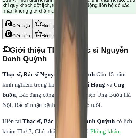
khi quý khách đặt lịch, tổng đài sẽ chủ động liên hệ để xác
nhận khung giờ khám chính xác.
Giới thiệu
Đánh giá
Giới thiệu
Đánh giá
Giới thiệu Thạc sĩ, Bác sĩ Nguyễn
Danh Quỳnh
Thạc sĩ, Bác sĩ Nguyễn Danh Quỳnh
Gần 15 năm
kinh nghiệm trong lĩnh vực
Tai Mũi Họng
và
Ung
bướu
, Bác đang công tác tại Bệnh viện Ung Bướu Hà
Nội, Bác sĩ nhận bệnh nhân từ trên 6 tuổi.
Hiện tại
Thạc sĩ, Bác sĩ Nguyễn Danh Quỳnh
có lịch
khám Thứ 7, Chủ nhật hàng tuần tại
Phòng khám