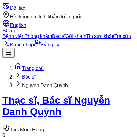
Đối tác
Hệ thống đặt lịch khám toàn quốc
English
BCare
Bệnh viện
Phòng khám
Bác sĩ
Gói khám
Tin sức khỏe
Tra cứu
Đăng nhập
Đăng ký
Trang chủ
Bác sĩ
Nguyễn Danh Quỳnh
Thạc sĩ, Bác sĩ
Nguyễn
Danh Quỳnh
Tai - Mũi - Họng
0