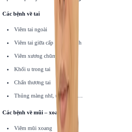
Các bệnh về tai
Viêm tai ngoài
Viêm tai giữa cấp và mạn tính
Viêm xương chũm
Khối u trong tai
Chấn thương tai
Thủng màng nhĩ, ù tai, điếc…
Các bệnh về mũi – xoang
Viêm mũi xoang