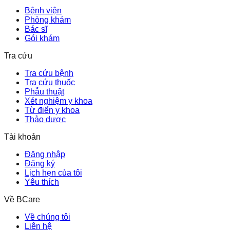
Bệnh viện
Phòng khám
Bác sĩ
Gói khám
Tra cứu
Tra cứu bệnh
Tra cứu thuốc
Phẫu thuật
Xét nghiệm y khoa
Từ điển y khoa
Thảo dược
Tài khoản
Đăng nhập
Đăng ký
Lịch hẹn của tôi
Yêu thích
Về BCare
Về chúng tôi
Liên hệ