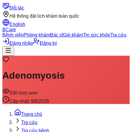
Đối tác
Hệ thống đặt lịch khám toàn quốc
English
BCare
Bệnh viện
Phòng khám
Bác sĩ
Gói khám
Tin sức khỏe
Tra cứu
Đăng nhập
Đăng ký
Adenomyosis
530
lượt xem
Cập nhật:
9/8/2026
Trang chủ
Tra cứu
Tra cứu bệnh