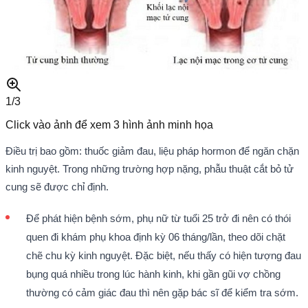
1/
3
Click vào ảnh để xem
3
hình ảnh minh họa
Điều trị bao gồm: thuốc giảm đau, liệu pháp hormon để ngăn chặn
kinh nguyệt. Trong những trường hợp nặng, phẫu thuật cắt bỏ tử
cung sẽ được chỉ định.
Để phát hiện bệnh sớm, phụ nữ từ tuổi 25 trở đi nên có thói
quen đi khám phụ khoa định kỳ 06 tháng/lần, theo dõi chặt
chẽ chu kỳ kinh nguyệt. Đặc biệt, nếu thấy có hiện tượng đau
bụng quá nhiều trong lúc hành kinh, khi gần gũi vợ chồng
thường có cảm giác đau thì nên gặp bác sĩ để kiểm tra sớm.