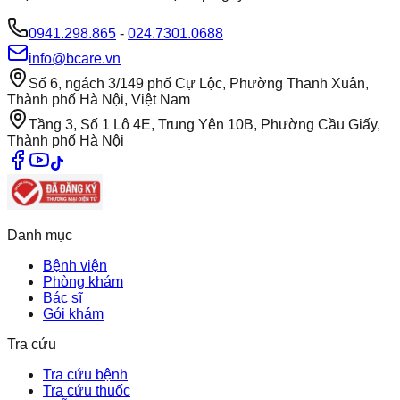
0941.298.865
-
024.7301.0688
info@bcare.vn
Số 6, ngách 3/149 phố Cự Lộc, Phường Thanh Xuân,
Thành phố Hà Nội, Việt Nam
Tầng 3, Số 1 Lô 4E, Trung Yên 10B, Phường Cầu Giấy,
Thành phố Hà Nội
Danh mục
Bệnh viện
Phòng khám
Bác sĩ
Gói khám
Tra cứu
Tra cứu bệnh
Tra cứu thuốc