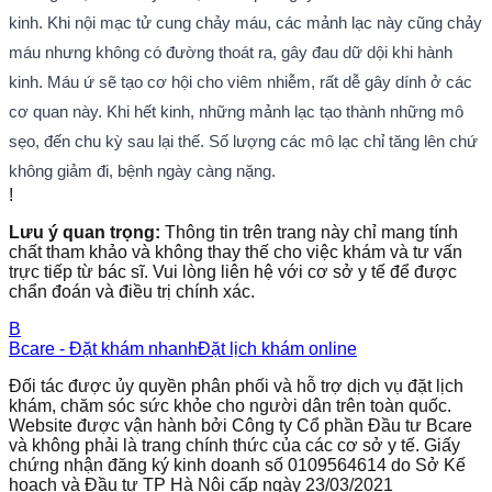
kinh. Khi nội mạc tử cung chảy máu, các mảnh lạc này cũng chảy
máu nhưng không có đường thoát ra, gây đau dữ dội khi hành
kinh. Máu ứ sẽ tạo cơ hội cho viêm nhiễm, rất dễ gây dính ở các
cơ quan này. Khi hết kinh, những mảnh lạc tạo thành những mô
sẹo, đến chu kỳ sau lại thế. Số lượng các mô lạc chỉ tăng lên chứ
không giảm đi, bệnh ngày càng nặng.
!
Lưu ý quan trọng:
Thông tin trên trang này chỉ mang tính
chất tham khảo và không thay thế cho việc khám và tư vấn
trực tiếp từ bác sĩ. Vui lòng liên hệ với cơ sở y tế để được
chẩn đoán và điều trị chính xác.
B
Bcare - Đặt khám nhanh
Đặt lịch khám online
Đối tác được ủy quyền phân phối và hỗ trợ dịch vụ đặt lịch
khám, chăm sóc sức khỏe cho người dân trên toàn quốc.
Website được vận hành bởi Công ty Cổ phần Đầu tư Bcare
và không phải là trang chính thức của các cơ sở y tế. Giấy
chứng nhận đăng ký kinh doanh số 0109564614 do Sở Kế
hoạch và Đầu tư TP Hà Nội cấp ngày 23/03/2021