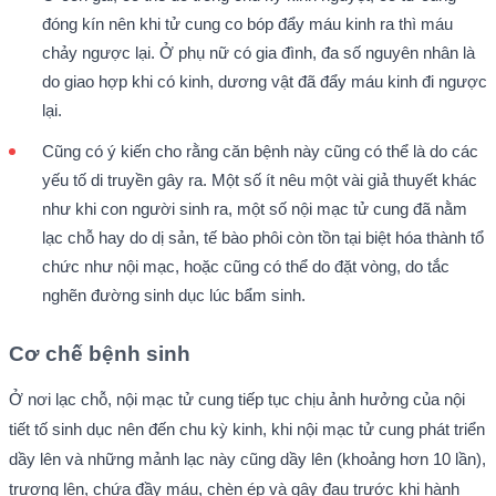
đóng kín nên khi tử cung co bóp đẩy máu kinh ra thì máu
chảy ngược lại. Ở phụ nữ có gia đình, đa số nguyên nhân là
do giao hợp khi có kinh, dương vật đã đẩy máu kinh đi ngược
lại.
Cũng có ý kiến cho rằng căn bệnh này cũng có thể là do các
yếu tố di truyền gây ra. Một số ít nêu một vài giả thuyết khác
như khi con người sinh ra, một số nội mạc tử cung đã nằm
lạc chỗ hay do dị sản, tế bào phôi còn tồn tại biệt hóa thành tổ
chức như nội mạc, hoặc cũng có thể do đặt vòng, do tắc
nghẽn đường sinh dục lúc bẩm sinh.
Cơ chế bệnh sinh
Ở nơi lạc chỗ, nội mạc tử cung tiếp tục chịu ảnh hưởng của nội
tiết tố sinh dục nên đến chu kỳ kinh, khi nội mạc tử cung phát triển
dầy lên và những mảnh lạc này cũng dầy lên (khoảng hơn 10 lần),
trương lên, chứa đầy máu, chèn ép và gây đau trước khi hành