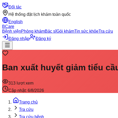
Đối tác
Hệ thống đặt lịch khám toàn quốc
English
BCare
Bệnh viện
Phòng khám
Bác sĩ
Gói khám
Tin sức khỏe
Tra cứu
Đăng nhập
Đăng ký
Ban xuất huyết giảm tiểu cầ
313
lượt xem
Cập nhật:
6/8/2026
Trang chủ
Tra cứu
Tra cứu bệnh