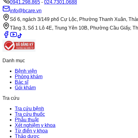
0941.298.865
-
024.7301.0688
info@bcare.vn
Số 6, ngách 3/149 phố Cự Lộc, Phường Thanh Xuân, Thà
Tầng 3, Số 1 Lô 4E, Trung Yên 10B, Phường Cầu Giấy, T
Danh mục
Bệnh viện
Phòng khám
Bác sĩ
Gói khám
Tra cứu
Tra cứu bệnh
Tra cứu thuốc
Phẫu thuật
Xét nghiệm y khoa
Từ điển y khoa
Thảo dược