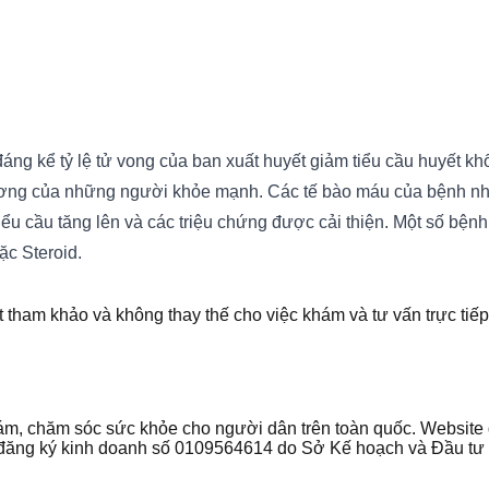
đáng kể tỷ lệ tử vong của ban xuất huyết giảm tiểu cầu huyết k
tương của những người khỏe mạnh. Các tế bào máu của bệnh nh
ểu cầu tăng lên và các triệu chứng được cải thiện. Một số bệnh 
ặc Steroid.
t tham khảo và không thay thế cho việc khám và tư vấn trực tiếp
 khám, chăm sóc sức khỏe cho người dân trên toàn quốc. Websi
ận đăng ký kinh doanh số 0109564614 do Sở Kế hoạch và Đầu t