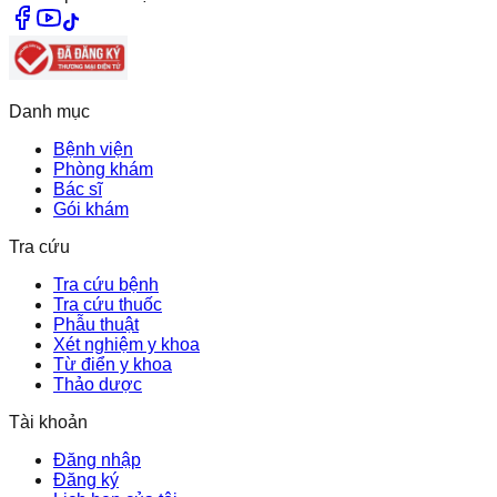
Danh mục
Bệnh viện
Phòng khám
Bác sĩ
Gói khám
Tra cứu
Tra cứu bệnh
Tra cứu thuốc
Phẫu thuật
Xét nghiệm y khoa
Từ điển y khoa
Thảo dược
Tài khoản
Đăng nhập
Đăng ký