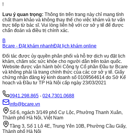
!
Lưu ý quan trọng:
Thông tin trên trang này chỉ mang tính
chất tham khảo và không thay thế cho việc khám và tư vấn
trực tiếp từ bác sĩ. Vui lòng liên hệ với cơ sở y tế để được
chẩn đoán và điều trị chính xác.
B
Bcare - Đặt khám nhanh
Đặt lịch khám online
Đối tác được ủy quyền phân phối và hỗ trợ dịch vụ đặt lịch
khám, chăm sóc sức khỏe cho người dân trên toàn quốc.
Website được vận hành bởi Công ty Cổ phần Đầu tư Bcare
và không phải là trang chính thức của các cơ sở y tế. Giấy
chứng nhận đăng ký kinh doanh số 0109564614 do Sở Kế
hoạch và Đầu tư TP Hà Nội cấp ngày 23/03/2021
0941.298.865
-
024.7301.0688
info@bcare.vn
Số 6, ngách 3/149 phố Cự Lộc, Phường Thanh Xuân,
Thành phố Hà Nội, Việt Nam
Tầng 3, Số 1 Lô 4E, Trung Yên 10B, Phường Cầu Giấy,
Thành phố Hà Nội