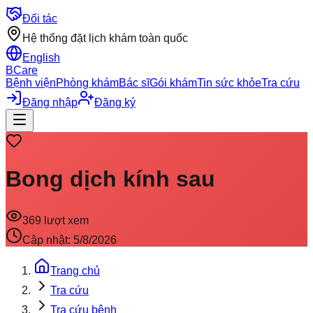
Đối tác
Hệ thống đặt lịch khám toàn quốc
English
BCare
Bệnh viện
Phòng khám
Bác sĩ
Gói khám
Tin sức khỏe
Tra cứu
Đăng nhập
Đăng ký
Bong dịch kính sau
369
lượt xem
Cập nhật:
5/8/2026
Trang chủ
Tra cứu
Tra cứu bệnh