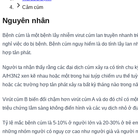
Cảm cúm
Nguyên nhân
Bệnh cúm là một bệnh lây nhiễm virut cúm lan truyền nhanh tr
nghỉ việc do bị bệnh. Bệnh cúm nguy hiểm là do tính lây lan 
hợp tản phát.
Người ta nhận thấy rằng các đại dịch cúm xảy ra có tính chu 
A/H3N2 xen kẽ nhau hoặc một trong hai tuýp chiếm ưu thế tu
hoặc các trường hợp tản phát xảy ra bất kỳ tháng nào trong n
Virút cúm B biến đổi chậm hơn virút cúm A và do đó chỉ có m
triệu chứng lâm sàng không điển hình và các vụ dịch nhỏ ở đ
Tỷ lệ mắc bệnh cúm là 5-10% ở người lớn và 20-30% ở trẻ e
những nhóm người có nguy cơ cao như người già và người m