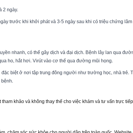
à 2 ngày.
ngày trước khi khởi phát và 3-5 ngày sau khi có triệu chứng lâm
ruyền nhanh, có thể gây dịch và đại dịch. Bệnh lây lan qua đườ
qua ho, hắt hơi. Virút vào cơ thể qua đường mũi họng.
t, đặc biệt ở nơi tập trung đông người như trường học, nhà trẻ. 
 bệnh.
t tham khảo và không thay thế cho việc khám và tư vấn trực tiếp
 khám, chăm sóc sức khỏe cho người dân trên toàn quốc. Websi