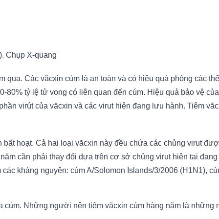
C). Chụp X-quang
 qua. Các văcxin cúm là an toàn và có hiệu quả phòng các thể
0-80% tỷ lệ tử vong có liên quan đến cúm. Hiệu quả bảo vệ của
n virút của văcxin và các virut hiện đang lưu hành. Tiêm văcx
 bất hoạt. Cả hai loại văcxin này đều chứa các chủng virut đượ
năm cần phải thay đổi dựa trên cơ sở chủng virut hiện tại đan
 các kháng nguyên: cúm A/Solomon Islands/3/2006 (H1N1), c
a cúm. Những người nên tiêm văcxin cúm hàng năm là những 