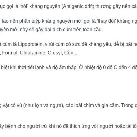
c gọi là 'trôi' kháng nguyên (Antigenic drift) thường gây nên c
 tạo nên phân tuýp kháng nguyên mới gọi là 'thay đổi' kháng ngu
yên mới này sẽ gây đại dịch cúm trên toàn cầu.
cúm là Lipoprotein, virút cúm có sức đề kháng yếu, dễ bị bất hoạ
n, Formol, Chloramine, Cresyl, Cồn...
 biệt khi thời tiết lạnh và độ ẩm thấp. Ở nhiệt độ 0 độ C đến 4
vật có vú (như lợn và ngựa), các loài chim và gia cầm. Trong đó,
ây bệnh cho người trừ khi nó đã thích ứng với người hoặc tái t