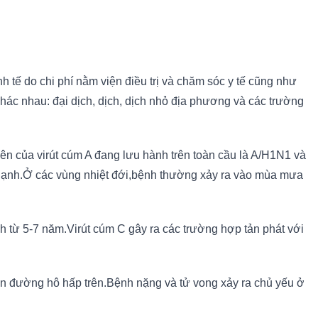
 tế do chi phí nằm viện điều trị và chăm sóc y tế cũng như
hác nhau: đại dịch, dịch, dịch nhỏ địa phương và các trường
n của virút cúm A đang lưu hành trên toàn cầu là A/H1N1 và
 lạnh.Ở các vùng nhiệt đới,bệnh thường xảy ra vào mùa mưa
ch từ 5-7 năm.Virút cúm C gây ra các trường hợp tản phát với
n đường hô hấp trên.Bệnh nặng và tử vong xảy ra chủ yếu ở