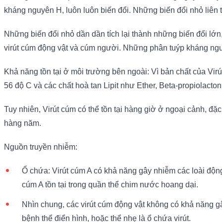
kháng nguyên H, luôn luôn biến đổi. Những biến đổi nhỏ liên tụ
Những biến đổi nhỏ dần dần tích lại thành những biến đổi lớn,
virút cúm động vật và cúm người. Những phân tuýp kháng ngu
Khả năng tồn tại ở môi trường bên ngoài: Vì bản chất của Virút 
56 độ C và các chất hoà tan Lipit như Ether, Beta-propiolacto
Tuy nhiên, Virút cúm có thể tồn tại hàng giờ ở ngoại cảnh, đặc
hàng năm.
Nguồn truyền nhiễm:
Ổ chứa: Virút cúm A có khả năng gây nhiễm các loài động 
cúm A tồn tại trong quần thể chim nước hoang dại.
Nhìn chung, các virút cúm động vật không có khả năng g
bệnh thể điển hình, hoặc thể nhẹ là ổ chứa virút.