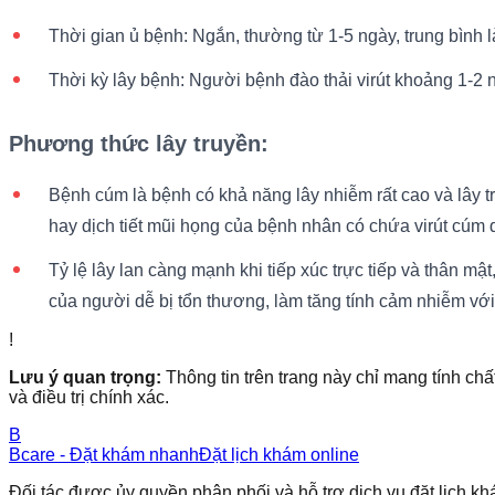
Thời gian ủ bệnh: Ngắn, thường từ 1-5 ngày, trung bình l
Thời kỳ lây bệnh: Người bệnh đào thải virút khoảng 1-2 
Phương thức lây truyền:
Bệnh cúm là bệnh có khả năng lây nhiễm rất cao và lây t
hay dịch tiết mũi họng của bệnh nhân có chứa virút cúm 
Tỷ lệ lây lan càng mạnh khi tiếp xúc trực tiếp và thân mậ
của người dễ bị tổn thương, làm tăng tính cảm nhiễm với
!
Lưu ý quan trọng:
Thông tin trên trang này chỉ mang tính chấ
và điều trị chính xác.
B
Bcare - Đặt khám nhanh
Đặt lịch khám online
Đối tác được ủy quyền phân phối và hỗ trợ dịch vụ đặt lịch