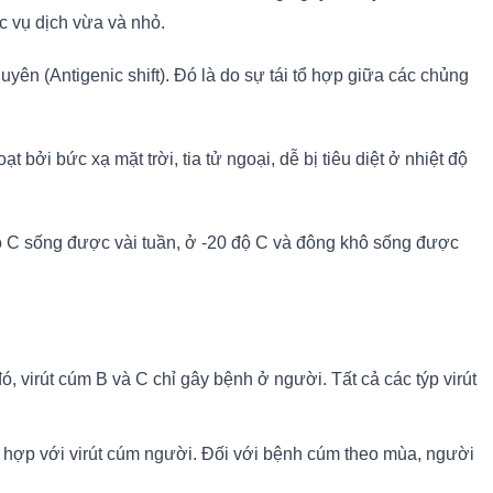
ác vụ dịch vừa và nhỏ.
yên (Antigenic shift). Đó là do sự tái tổ hợp giữa các chủng
t bởi bức xạ mặt trời, tia tử ngoại, dễ bị tiêu diệt ở nhiệt độ
 độ C sống được vài tuần, ở -20 độ C và đông khô sống được
 virút cúm B và C chỉ gây bệnh ở người. Tất cả các týp virút
ổ hợp với virút cúm người. Đối với bệnh cúm theo mùa, người