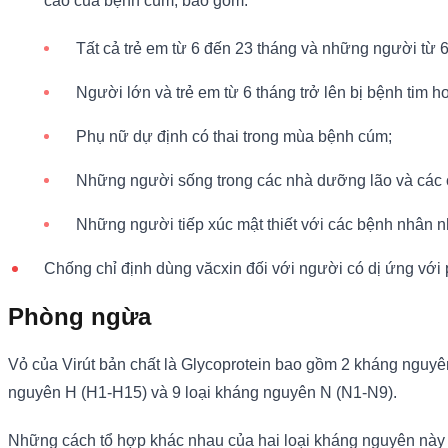
cao của bệnh cúm, bao gồm:
Tất cả trẻ em từ 6 đến 23 tháng và những người từ 65
Người lớn và trẻ em từ 6 tháng trở lên bị bệnh tim ho
Phụ nữ dự định có thai trong mùa bệnh cúm;
Những người sống trong các nhà dưỡng lão và các 
Những người tiếp xúc mật thiết với các bệnh nhân n
Chống chỉ định dùng văcxin đối với người có dị ứng với 
Phòng ngừa
Vỏ của Virút bản chất là Glycoprotein bao gồm 2 kháng ngu
nguyên H (H1-H15) và 9 loại kháng nguyên N (N1-N9).
Những cách tổ hợp khác nhau của hai loại kháng nguyên này tạ