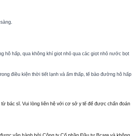
 sàng.
ng hô hấp, qua không khí giọt nhỏ qua các giọt nhỏ nước bọt
Trong điều kiện thời tiết lạnh và ẩm thấp, tế bào đường hô hấp
 từ bác sĩ. Vui lòng liên hệ với cơ sở y tế để được chẩn đoán
te được vận hành bởi Công ty Cổ phần Đầu tư Bcare và không