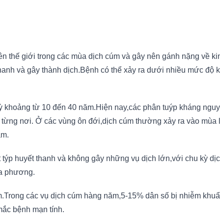
ên thế giới trong các mùa dịch cúm và gây nên gánh nặng về kinh
nhanh và gây thành dịch.Bệnh có thể xảy ra dưới nhiều mức độ k
kỳ khoảng từ 10 đến 40 năm.Hiện nay,các phân tuýp kháng nguyê
ỳ từng nơi. Ở các vùng ôn đới,dịch cúm thường xảy ra vào mùa
ăm.
ột týp huyết thanh và không gây những vụ dịch lớn,với chu kỳ dị
ịa phương.
m.Trong các vụ dịch cúm hàng năm,5-15% dân số bị nhiễm khuẩ
ắc bệnh mạn tính.