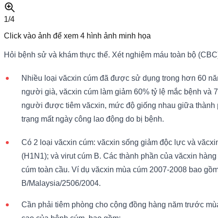
1/
4
Click vào ảnh để xem
4
hình ảnh minh họa
Hỏi bệnh sử và khám thực thể. Xét nghiệm máu toàn bộ (CB
Nhiều loại văcxin cúm đã được sử dụng trong hơn 60 năm
người già, văcxin cúm làm giảm 60% tỷ lệ mắc bệnh và 7
người được tiêm văcxin, mức độ giống nhau giữa thành phầ
trạng mất ngày công lao động do bị bệnh.
Có 2 loại văcxin cúm: văcxin sống giảm độc lực và văcxin
(H1N1); và virut cúm B. Các thành phần của văcxin hàng 
cúm toàn cầu. Ví dụ văcxin mùa cúm 2007-2008 bao gồm
B/Malaysia/2506/2004.
Cần phải tiêm phòng cho cộng đồng hàng năm trước mù