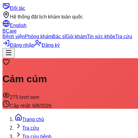
Đối tác
Hệ thống đặt lịch khám toàn quốc
English
BCare
Bệnh viện
Phòng khám
Bác sĩ
Gói khám
Tin sức khỏe
Tra cứu
Đăng nhập
Đăng ký
Cảm cúm
275
lượt xem
Cập nhật:
6/8/2026
Trang chủ
Tra cứu
Tra cứu bệnh