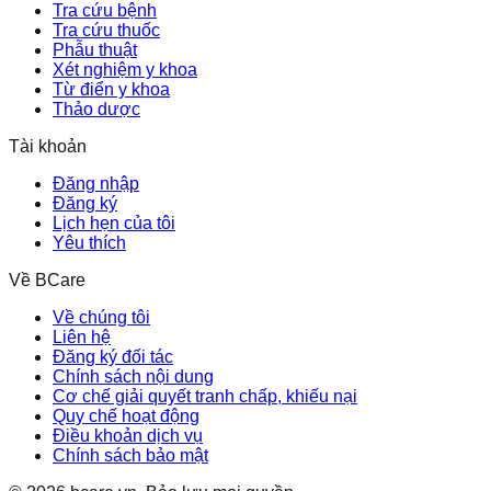
Tra cứu bệnh
Tra cứu thuốc
Phẫu thuật
Xét nghiệm y khoa
Từ điển y khoa
Thảo dược
Tài khoản
Đăng nhập
Đăng ký
Lịch hẹn của tôi
Yêu thích
Về BCare
Về chúng tôi
Liên hệ
Đăng ký đối tác
Chính sách nội dung
Cơ chế giải quyết tranh chấp, khiếu nại
Quy chế hoạt động
Điều khoản dịch vụ
Chính sách bảo mật