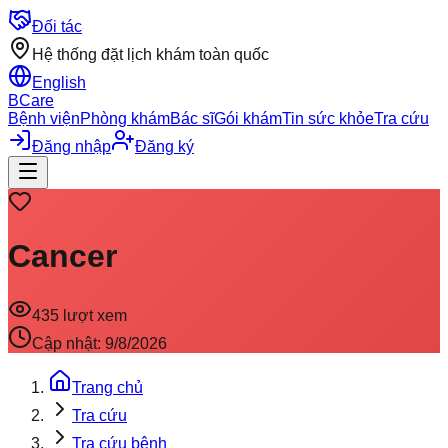
Đối tác
Hệ thống đặt lịch khám toàn quốc
English
BCare
Bệnh viện
Phòng khám
Bác sĩ
Gói khám
Tin sức khỏe
Tra cứu
Đăng nhập
Đăng ký
Cancer
435
lượt xem
Cập nhật:
9/8/2026
Trang chủ
Tra cứu
Tra cứu bệnh