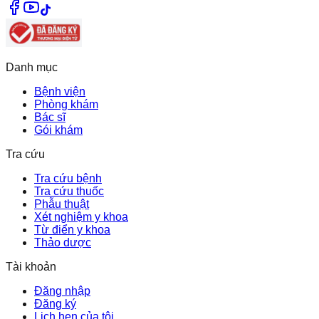
Danh mục
Bệnh viện
Phòng khám
Bác sĩ
Gói khám
Tra cứu
Tra cứu bệnh
Tra cứu thuốc
Phẫu thuật
Xét nghiệm y khoa
Từ điển y khoa
Thảo dược
Tài khoản
Đăng nhập
Đăng ký
Lịch hẹn của tôi