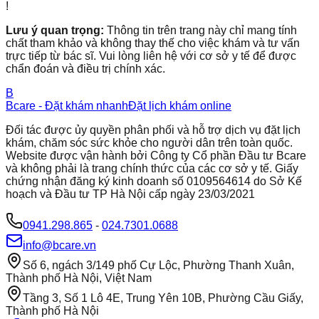
!
Lưu ý quan trọng:
Thông tin trên trang này chỉ mang tính
chất tham khảo và không thay thế cho việc khám và tư vấn
trực tiếp từ bác sĩ. Vui lòng liên hệ với cơ sở y tế để được
chẩn đoán và điều trị chính xác.
B
Bcare - Đặt khám nhanh
Đặt lịch khám online
Đối tác được ủy quyền phân phối và hỗ trợ dịch vụ đặt lịch
khám, chăm sóc sức khỏe cho người dân trên toàn quốc.
Website được vận hành bởi Công ty Cổ phần Đầu tư Bcare
và không phải là trang chính thức của các cơ sở y tế. Giấy
chứng nhận đăng ký kinh doanh số 0109564614 do Sở Kế
hoạch và Đầu tư TP Hà Nội cấp ngày 23/03/2021
0941.298.865
-
024.7301.0688
info@bcare.vn
Số 6, ngách 3/149 phố Cự Lộc, Phường Thanh Xuân,
Thành phố Hà Nội, Việt Nam
Tầng 3, Số 1 Lô 4E, Trung Yên 10B, Phường Cầu Giấy,
Thành phố Hà Nội