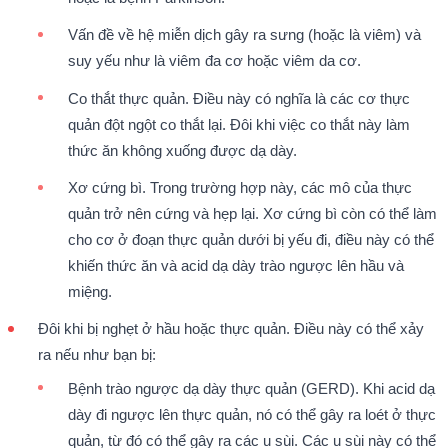
Vấn đề về hệ miễn dịch gây ra sưng (hoặc là viêm) và
suy yếu như là viêm đa cơ hoặc viêm da cơ.
Co thắt thực quản. Điều này có nghĩa là các cơ thực
quản đột ngột co thắt lại. Đôi khi việc co thắt này làm
thức ăn không xuống được dạ dày.
Xơ cứng bì. Trong trường hợp này, các mô của thực
quản trở nên cứng và hẹp lại. Xơ cứng bì còn có thể làm
cho cơ ở đoạn thực quản dưới bị yếu đi, điều này có thể
khiến thức ăn và acid dạ dày trào ngược lên hầu và
miệng.
Đôi khi bị nghẹt ở hầu hoặc thực quản. Điều này có thể xảy
ra nếu như bạn bị:
Bệnh trào ngược dạ dày thực quản (GERD). Khi acid dạ
dày đi ngược lên thực quản, nó có thể gây ra loét ở thực
quản, từ đó có thể gây ra các u sùi. Các u sùi này có thể