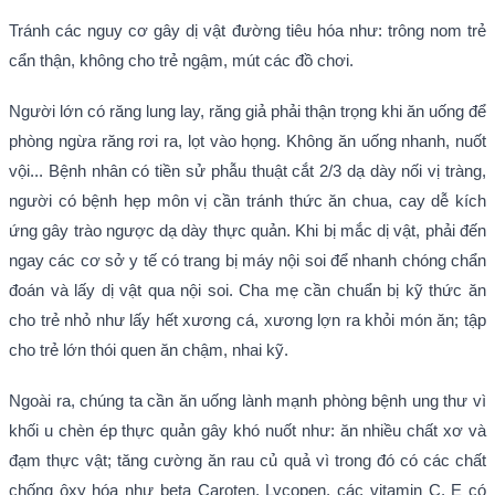
Tránh các nguy cơ gây dị vật đường tiêu hóa như: trông nom trẻ
cẩn thận, không cho trẻ ngậm, mút các đồ chơi.
Người lớn có răng lung lay, răng giả phải thận trọng khi ăn uống để
phòng ngừa răng rơi ra, lọt vào họng. Không ăn uống nhanh, nuốt
vội... Bệnh nhân có tiền sử phẫu thuật cắt 2/3 dạ dày nối vị tràng,
người có bệnh hẹp môn vị cần tránh thức ăn chua, cay dễ kích
ứng gây trào ngược dạ dày thực quản. Khi bị mắc dị vật, phải đến
ngay các cơ sở y tế có trang bị máy nội soi để nhanh chóng chẩn
đoán và lấy dị vật qua nội soi. Cha mẹ cần chuẩn bị kỹ thức ăn
cho trẻ nhỏ như lấy hết xương cá, xương lợn ra khỏi món ăn; tập
cho trẻ lớn thói quen ăn chậm, nhai kỹ.
Ngoài ra, chúng ta cần ăn uống lành mạnh phòng bệnh ung thư vì
khối u chèn ép thực quản gây khó nuốt như: ăn nhiều chất xơ và
đạm thực vật; tăng cường ăn rau củ quả vì trong đó có các chất
chống ôxy hóa như beta Caroten, Lycopen, các vitamin C, E có