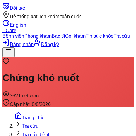
Đối tác
Hệ thống đặt lịch khám toàn quốc
English
BCare
Bệnh viện
Phòng khám
Bác sĩ
Gói khám
Tin sức khỏe
Tra cứu
Đăng nhập
Đăng ký
Chứng khó nuốt
362
lượt xem
Cập nhật:
8/8/2026
Trang chủ
Tra cứu
Tra cứu bệnh