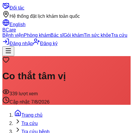
Đối tác
Hệ thống đặt lịch khám toàn quốc
English
BCare
Bệnh viện
Phòng khám
Bác sĩ
Gói khám
Tin sức khỏe
Tra cứu
Đăng nhập
Đăng ký
Co thắt tâm vị
339
lượt xem
Cập nhật:
7/8/2026
Trang chủ
Tra cứu
Tra cứu bệnh