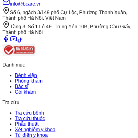
info@bcare.vn
Số 6, ngách 3/149 phố Cự Lộc, Phường Thanh Xuân,
Thành phố Hà Nội, Việt Nam
Tầng 3, Số 1 Lô 4E, Trung Yên 10B, Phường Cầu Giấy,
Thành phố Hà Nội
Danh mục
Bệnh viện
Phòng khám
Bác sĩ
Gói khám
Tra cứu
Tra cứu bệnh
Tra cứu thuốc
Phẫu thuật
Xét nghiệm y khoa
Từ điển y khoa