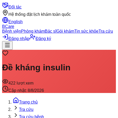
Đối tác
Hệ thống đặt lịch khám toàn quốc
English
BCare
Bệnh viện
Phòng khám
Bác sĩ
Gói khám
Tin sức khỏe
Tra cứu
Đăng nhập
Đăng ký
Đề kháng insulin
422
lượt xem
Cập nhật:
8/8/2026
Trang chủ
Tra cứu
Tra cứu bệnh