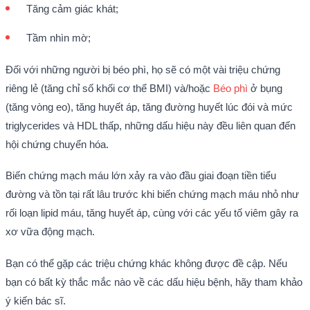
Tăng cảm giác khát;
Tầm nhìn mờ;
Đối với những người bị béo phì, họ sẽ có một vài triệu chứng
riêng lẻ (tăng chỉ số khối cơ thể BMI) và/hoặc
Béo phì
ở bụng
(tăng vòng eo), tăng huyết áp, tăng đường huyết lúc đói và mức
triglycerides và HDL thấp, những dấu hiệu này đều liên quan đến
hội chứng chuyển hóa.
Biến chứng mạch máu lớn xảy ra vào đầu giai đoạn tiền tiểu
đường và tồn tại rất lâu trước khi biến chứng mạch máu nhỏ như
rối loạn lipid máu, tăng huyết áp, cùng với các yếu tố viêm gây ra
xơ vữa động mạch.
Bạn có thể gặp các triệu chứng khác không được đề cập. Nếu
bạn có bất kỳ thắc mắc nào về các dấu hiệu bệnh, hãy tham khảo
ý kiến bác sĩ.