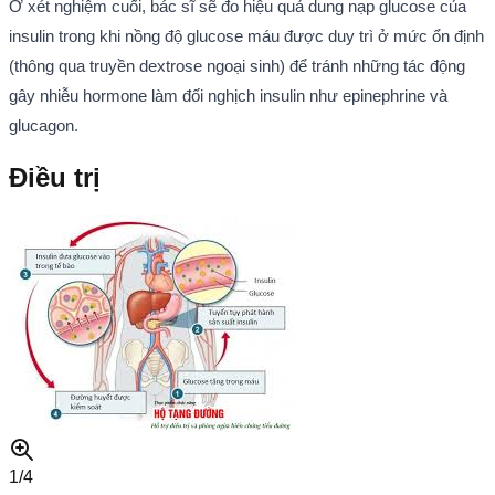
Ở xét nghiệm cuối, bác sĩ sẽ đo hiệu quả dung nạp glucose của
insulin trong khi nồng độ glucose máu được duy trì ở mức ổn định
(thông qua truyền dextrose ngoại sinh) để tránh những tác động
gây nhiễu hormone làm đối nghịch insulin như epinephrine và
glucagon.
Điều trị
1/
4