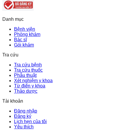
Danh mục
Bệnh viện
Phòng khám
Bác sĩ
Gói khám
Tra cứu
Tra cứu bệnh
Tra cứu thuốc
Phẫu thuật
Xét nghiệm y khoa
Từ điển y khoa
Thảo dược
Tài khoản
Đăng nhập
Đăng ký
Lịch hẹn của tôi
Yêu thích