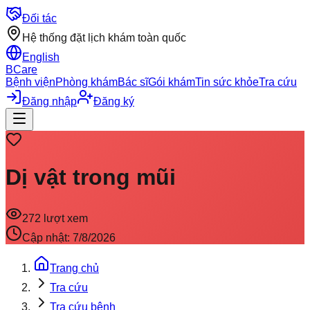
Đối tác
Hệ thống đặt lịch khám toàn quốc
English
BCare
Bệnh viện
Phòng khám
Bác sĩ
Gói khám
Tin sức khỏe
Tra cứu
Đăng nhập
Đăng ký
Dị vật trong mũi
272
lượt xem
Cập nhật:
7/8/2026
Trang chủ
Tra cứu
Tra cứu bệnh