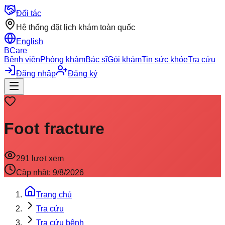
Đối tác
Hệ thống đặt lịch khám toàn quốc
English
BCare
Bệnh viện
Phòng khám
Bác sĩ
Gói khám
Tin sức khỏe
Tra cứu
Đăng nhập
Đăng ký
Foot fracture
291
lượt xem
Cập nhật:
9/8/2026
Trang chủ
Tra cứu
Tra cứu bệnh