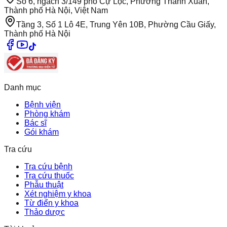
Số 6, ngách 3/149 phố Cự Lộc, Phường Thanh Xuân,
Thành phố Hà Nội, Việt Nam
Tầng 3, Số 1 Lô 4E, Trung Yên 10B, Phường Cầu Giấy,
Thành phố Hà Nội
Danh mục
Bệnh viện
Phòng khám
Bác sĩ
Gói khám
Tra cứu
Tra cứu bệnh
Tra cứu thuốc
Phẫu thuật
Xét nghiệm y khoa
Từ điển y khoa
Thảo dược