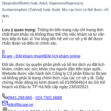
(Ibuprofen/Motrin hoặc Advil, Naproxen/Naprosyn),
Acetaminophen (Tylenol) hoặc thuốc liều cao hơn có thể được chỉ
định.
!
Lưu ý quan trọng:
Thông tin trên trang này chỉ mang tính
chất tham khảo và không thay thế cho việc khám và tư vấn
trực tiếp từ bác sĩ. Vui lòng liên hệ với cơ sở y tế để được
chẩn đoán và điều trị chính xác.
B
Bcare - Đặt khám nhanh
Đặt lịch khám online
Đối tác được ủy quyền phân phối và hỗ trợ dịch vụ đặt lịch
khám, chăm sóc sức khỏe cho người dân trên toàn quốc.
Website được vận hành bởi Công ty Cổ phần Đầu tư Bcare
và không phải là trang chính thức của các cơ sở y tế. Giấy
chứng nhận đăng ký kinh doanh số 0109564614 do Sở Kế
hoạch và Đầu tư TP Hà Nội cấp ngày 23/03/2021
0941.298.865
-
024.7301.0688
info@bcare.vn