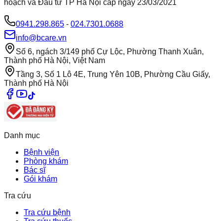
hoạch và Đầu tư TP Hà Nội cấp ngày 23/03/2021
0941.298.865
-
024.7301.0688
info@bcare.vn
Số 6, ngách 3/149 phố Cự Lộc, Phường Thanh Xuân,
Thành phố Hà Nội, Việt Nam
Tầng 3, Số 1 Lô 4E, Trung Yên 10B, Phường Cầu Giấy,
Thành phố Hà Nội
Danh mục
Bệnh viện
Phòng khám
Bác sĩ
Gói khám
Tra cứu
Tra cứu bệnh