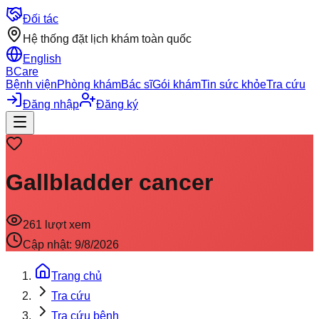
Đối tác
Hệ thống đặt lịch khám toàn quốc
English
BCare
Bệnh viện
Phòng khám
Bác sĩ
Gói khám
Tin sức khỏe
Tra cứu
Đăng nhập
Đăng ký
Gallbladder cancer
261
lượt xem
Cập nhật:
9/8/2026
Trang chủ
Tra cứu
Tra cứu bệnh