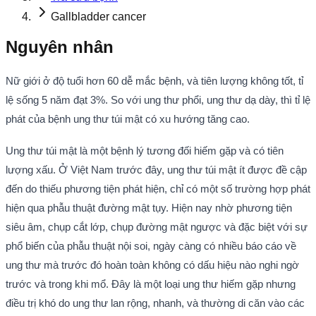
Gallbladder cancer
Nguyên nhân
Nữ giới ở độ tuổi hơn 60 dễ mắc bệnh, và tiên lượng không tốt, tỉ
lệ sống 5 năm đạt 3%. So với ung thư phổi, ung thư dạ dày, thì tỉ lệ
phát của bệnh ung thư túi mật có xu hướng tăng cao.
Ung thư túi mật là một bệnh lý tương đối hiếm gặp và có tiên
lượng xấu. Ở Việt Nam trước đây, ung thư túi mật ít được đề cập
đến do thiếu phương tiện phát hiện, chỉ có một số trường hợp phát
hiện qua phẫu thuật đường mật tụy. Hiện nay nhờ phương tiện
siêu âm, chụp cắt lớp, chụp đường mật ngược và đặc biệt với sự
phổ biến của phẫu thuật nội soi, ngày càng có nhiều báo cáo về
ung thư mà trước đó hoàn toàn không có dấu hiệu nào nghi ngờ
trước và trong khi mổ. Đây là một loại ung thư hiếm gặp nhưng
điều trị khó do ung thư lan rộng, nhanh, và thường di căn vào các