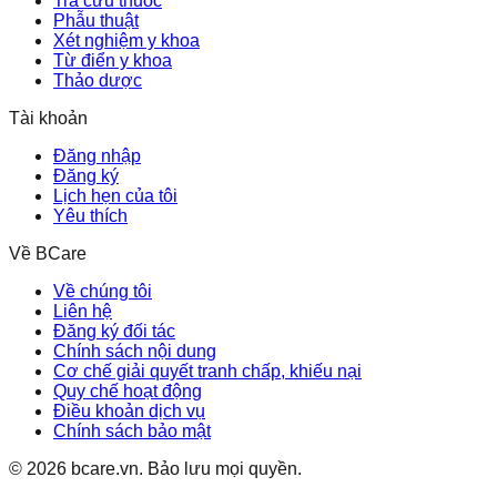
Tra cứu thuốc
Phẫu thuật
Xét nghiệm y khoa
Từ điển y khoa
Thảo dược
Tài khoản
Đăng nhập
Đăng ký
Lịch hẹn của tôi
Yêu thích
Về BCare
Về chúng tôi
Liên hệ
Đăng ký đối tác
Chính sách nội dung
Cơ chế giải quyết tranh chấp, khiếu nại
Quy chế hoạt động
Điều khoản dịch vụ
Chính sách bảo mật
©
2026
bcare.vn
.
Bảo lưu mọi quyền.