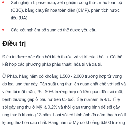
Xét nghiệm Lipase máu, xét nghiệm công thức máu toàn bộ
(CBC), bảng chuyển hóa toàn diện (CMP), phân tích nước
tiểu (UA).
Các xét nghiệm bổ sung có thể được yêu cầu.
Điều trị
Điều trị được xác định bởi kích thước và vị trí của khối u. Có thể
kết hợp các phương pháp phẫu thuật, hóa trị và xạ trị.
Ở Pháp, hàng năm có khoảng 1.500 - 2.000 trường hợp tử vong
do loại ung thư này. Tần suất ung thư liên quan chặt chẽ với sỏi và
viêm túi mật mãn, 75 - 90% trường hợp có liên quan đến sỏi mật,
bệnh thường gặp ở phụ nữ trên 65 tuổi, tỉ lệ nữ/nam là 4/1. Tỉ lệ
sỏi gây ung thư ở Mỹ là 0,2% và thời gian trung bình để sỏi gây
ung thư là khoảng 13 năm. Loại sỏi có hình ảnh đá cẩm thạch có tỉ
lệ ung thư hóa cao nhất. Hàng năm ở Mỹ có khoảng 6.500 trường