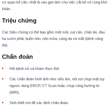
cơ quan kế cận, nhất là vào gan làm cho việc cắt bỏ vô cùng khó
khăn.
Triệu chứng
Các triệu chứng có thể bao gồm mệt mỏi, sụt cân, chán ăn, đau
hạ sườn phải, buồn nôn, nôn mửa, vàng da và mắt (bệnh vàng
da).
Chẩn đoán
Hỏi bệnh sử và khám thực thể.
Các chẩn đoán hình ảnh như siêu âm, nội soi chụp mật tụy
ngược dòng ERCP, CT Scan hoặc chụp cộng hưởng từ
(MRI).
Sinh thiết mô để xác định chẩn đoán.