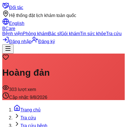
Đối tác
Hệ thống đặt lịch khám toàn quốc
English
BCare
Bệnh viện
Phòng khám
Bác sĩ
Gói khám
Tin sức khỏe
Tra cứu
Đăng nhập
Đăng ký
Hoàng đản
303
lượt xem
Cập nhật:
9/8/2026
Trang chủ
Tra cứu
Tra cứu bệnh