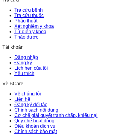
Tra cứu bệnh
Tra cứu thuốc
Phẫu thuật
Xét nghiệm y khoa
Từ điển y khoa
Thảo dược
Tài khoản
Đăng nhập
Đăng ký
Lịch hẹn của tôi
Yêu thích
Về BCare
Về chúng tôi
Liên hệ
Đăng ký đối tác
Chính sách nội dung
Cơ chế giải quyết tranh chấp, khiếu nại
Quy chế hoạt động
Điều khoản dịch vụ
Chính sách bảo mật