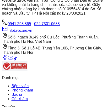
Website được vận hành bởi Công ty Cổ phần Đầu tư Bcare
và không phải là trang chính thức của các cơ sở y tế. Giấy
chứng nhận đăng ký kinh doanh số 0109564614 do Sở Kế
hoạch và Đầu tư TP Hà Nội cấp ngày 23/03/2021
0941.298.865
-
024.7301.0688
info@bcare.vn
Số 6, ngách 3/149 phố Cự Lộc, Phường Thanh Xuân,
Thành phố Hà Nội, Việt Nam
Tầng 3, Số 1 Lô 4E, Trung Yên 10B, Phường Cầu Giấy,
Thành phố Hà Nội
Danh mục
Bệnh viện
Phòng khám
Bác sĩ
Gói khám
Tra cứu