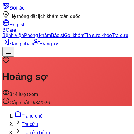
Đối tác
Hệ thống đặt lịch khám toàn quốc
English
BCare
Bệnh viện
Phòng khám
Bác sĩ
Gói khám
Tin sức khỏe
Tra cứu
Đăng nhập
Đăng ký
Hoảng sợ
344
lượt xem
Cập nhật:
9/8/2026
Trang chủ
Tra cứu
Tra cứu bệnh