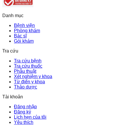
Danh mục
Bệnh viện
Phòng khám
Bác sĩ
Gói khám
Tra cứu
Tra cứu bệnh
Tra cứu thuốc
Phẫu thuật
Xét nghiệm y khoa
Từ điển y khoa
Thảo dược
Tài khoản
Đăng nhập
Đăng ký
Lịch hẹn của tôi
Yêu thích