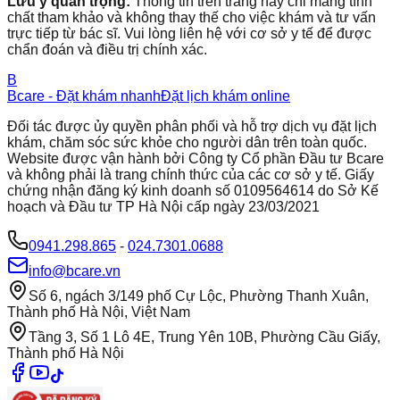
Lưu ý quan trọng:
Thông tin trên trang này chỉ mang tính
chất tham khảo và không thay thế cho việc khám và tư vấn
trực tiếp từ bác sĩ. Vui lòng liên hệ với cơ sở y tế để được
chẩn đoán và điều trị chính xác.
B
Bcare - Đặt khám nhanh
Đặt lịch khám online
Đối tác được ủy quyền phân phối và hỗ trợ dịch vụ đặt lịch
khám, chăm sóc sức khỏe cho người dân trên toàn quốc.
Website được vận hành bởi Công ty Cổ phần Đầu tư Bcare
và không phải là trang chính thức của các cơ sở y tế. Giấy
chứng nhận đăng ký kinh doanh số 0109564614 do Sở Kế
hoạch và Đầu tư TP Hà Nội cấp ngày 23/03/2021
0941.298.865
-
024.7301.0688
info@bcare.vn
Số 6, ngách 3/149 phố Cự Lộc, Phường Thanh Xuân,
Thành phố Hà Nội, Việt Nam
Tầng 3, Số 1 Lô 4E, Trung Yên 10B, Phường Cầu Giấy,
Thành phố Hà Nội