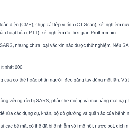
àn diện (CMP), chụp cắt lớp vi tính (CT Scan), xét nghiệm nư
ần hoạt hóa ( PTT), xét nghiệm đo thời gian Prothrombin.
 SARS, nhưng chưa loại vắc xin nào được thử nghiệm. Nếu SAR
t nhất 600.
ng của cơ thể hoặc phân người, đeo găng tay dùng một lần. Vứt 
hòng với người bị SARS, phải che miệng và mũi bằng mặt nạ ph
để rửa các dụng cụ, khăn, bộ đồ giường và quần áo của bệnh
i các bề mặt có thể đã bị ô nhiễm với mồ hôi, nước bọt, dịch n