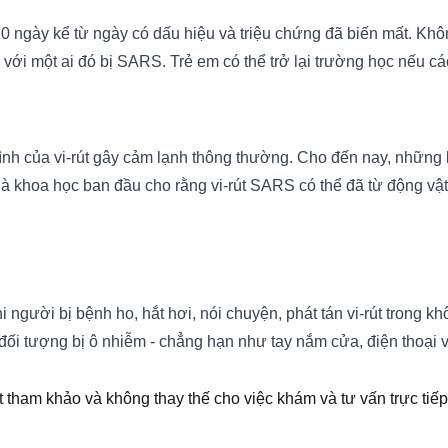
0 ngày kể từ ngày có dấu hiệu và triệu chứng đã biến mất. Khôn
với một ai đó bị SARS. Trẻ em có thể trở lại trường học nếu cá
ình của vi-rút gây cảm lạnh thông thường. Cho đến nay, những 
à khoa học ban đầu cho rằng vi-rút SARS có thể đã từ động vật 
gười bị bệnh ho, hắt hơi, nói chuyện, phát tán vi-rút trong k
c đối tượng bị ô nhiễm - chẳng hạn như tay nắm cửa, điện thoại 
t tham khảo và không thay thế cho việc khám và tư vấn trực tiếp