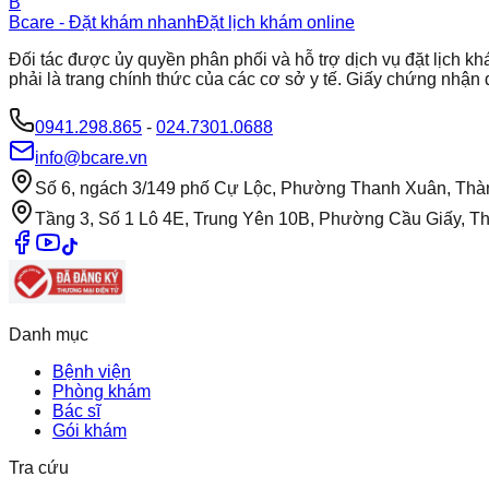
B
Bcare - Đặt khám nhanh
Đặt lịch khám online
Đối tác được ủy quyền phân phối và hỗ trợ dịch vụ đặt lịch
phải là trang chính thức của các cơ sở y tế. Giấy chứng nh
0941.298.865
-
024.7301.0688
info@bcare.vn
Số 6, ngách 3/149 phố Cự Lộc, Phường Thanh Xuân, Thà
Tầng 3, Số 1 Lô 4E, Trung Yên 10B, Phường Cầu Giấy, T
Danh mục
Bệnh viện
Phòng khám
Bác sĩ
Gói khám
Tra cứu