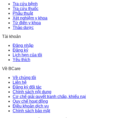
Tra cứu bệnh
Tra cứu thuốc
Phẫu thuật
Xét nghiệm y khoa
Từ điển y khoa
Thảo dược
Tài khoản
Đăng nhập
Đăng ký
Lịch hẹn của tôi
Yêu thích
Về BCare
Về chúng tôi
Liên hệ
Đăng ký đối tác
Chính sách nội dung
Cơ chế giải quyết tranh chấp, khiếu nại
Quy chế hoạt động
Điều khoản dịch vụ
Chính sách bảo mật