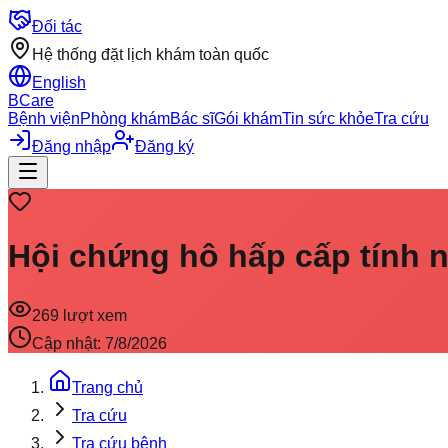
Đối tác
Hệ thống đặt lịch khám toàn quốc
English
BCare
Bệnh viện
Phòng khám
Bác sĩ
Gói khám
Tin sức khỏe
Tra cứu
Đăng nhập
Đăng ký
Hội chứng hô hấp cấp tính 
269
lượt xem
Cập nhật:
7/8/2026
Trang chủ
Tra cứu
Tra cứu bệnh