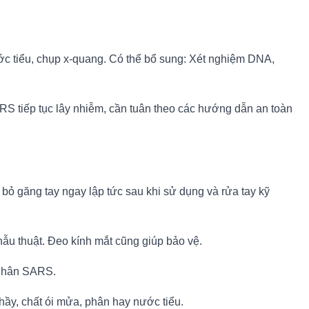
ớc tiểu, chụp x-quang. Có thể bổ sung: Xét nghiệm DNA,
S tiếp tục lây nhiễm, cần tuân theo các hướng dẫn an toàn
bỏ găng tay ngay lập tức sau khi sử dụng và rửa tay kỹ
ẫu thuật. Đeo kính mắt cũng giúp bảo vệ.
 nhân SARS.
hầy, chất ói mửa, phân hay nước tiểu.