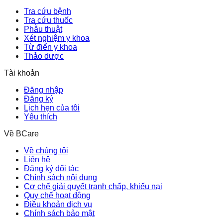
Tra cứu bệnh
Tra cứu thuốc
Phẫu thuật
Xét nghiệm y khoa
Từ điển y khoa
Thảo dược
Tài khoản
Đăng nhập
Đăng ký
Lịch hẹn của tôi
Yêu thích
Về BCare
Về chúng tôi
Liên hệ
Đăng ký đối tác
Chính sách nội dung
Cơ chế giải quyết tranh chấp, khiếu nại
Quy chế hoạt động
Điều khoản dịch vụ
Chính sách bảo mật