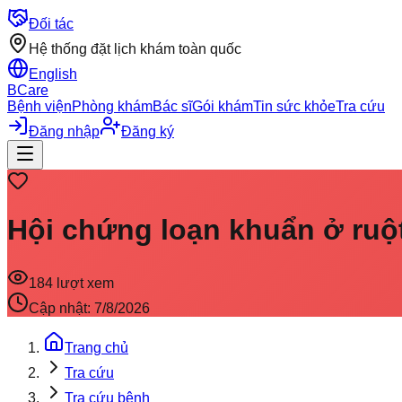
Đối tác
Hệ thống đặt lịch khám toàn quốc
English
BCare
Bệnh viện
Phòng khám
Bác sĩ
Gói khám
Tin sức khỏe
Tra cứu
Đăng nhập
Đăng ký
Hội chứng loạn khuẩn ở ruộ
184
lượt xem
Cập nhật:
7/8/2026
Trang chủ
Tra cứu
Tra cứu bệnh