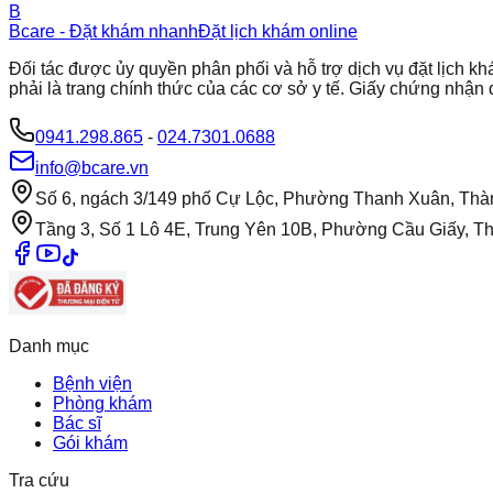
B
Bcare - Đặt khám nhanh
Đặt lịch khám online
Đối tác được ủy quyền phân phối và hỗ trợ dịch vụ đặt lịch
phải là trang chính thức của các cơ sở y tế. Giấy chứng nh
0941.298.865
-
024.7301.0688
info@bcare.vn
Số 6, ngách 3/149 phố Cự Lộc, Phường Thanh Xuân, Thà
Tầng 3, Số 1 Lô 4E, Trung Yên 10B, Phường Cầu Giấy, T
Danh mục
Bệnh viện
Phòng khám
Bác sĩ
Gói khám
Tra cứu