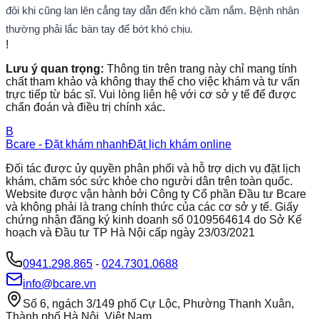
đôi khi cũng lan lên cẳng tay dẫn đến khó cầm nắm. Bệnh nhân
thường phải lắc bàn tay để bớt khó chịu.
!
Lưu ý quan trọng:
Thông tin trên trang này chỉ mang tính
chất tham khảo và không thay thế cho việc khám và tư vấn
trực tiếp từ bác sĩ. Vui lòng liên hệ với cơ sở y tế để được
chẩn đoán và điều trị chính xác.
B
Bcare - Đặt khám nhanh
Đặt lịch khám online
Đối tác được ủy quyền phân phối và hỗ trợ dịch vụ đặt lịch
khám, chăm sóc sức khỏe cho người dân trên toàn quốc.
Website được vận hành bởi Công ty Cổ phần Đầu tư Bcare
và không phải là trang chính thức của các cơ sở y tế. Giấy
chứng nhận đăng ký kinh doanh số 0109564614 do Sở Kế
hoạch và Đầu tư TP Hà Nội cấp ngày 23/03/2021
0941.298.865
-
024.7301.0688
info@bcare.vn
Số 6, ngách 3/149 phố Cự Lộc, Phường Thanh Xuân,
Thành phố Hà Nội, Việt Nam