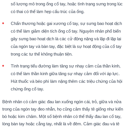
số lượng mô trong ống cổ tay, hoặc tình trạng sưng trong lúc
có thai có thể làm hẹp cấu trúc của ống.
Chấn thương hoặc gai xương cổ tay, sự sưng bao hoạt dịch
có thể làm giảm diện tích ống cổ tay. Nguyên nhân phổ biến
gây sưng bao hoạt dịch là các cử động nặng và lặp đi lặp lại
của ngón tay và bàn tay, đặc biệt là sự hoạt động của cổ tay
trong các tư thế không thuận tiện.
Tình trạng tiểu đường làm tăng sự nhạy cảm của thần kinh,
có thể làm thần kinh giữa tăng sự nhạy cảm đối với áp lực.
Hút thuốc và béo phì làm nặng thêm các triệu chứng của hội
chứng ống cổ tay.
Bệnh nhân có cảm giác đau lan xuống ngón cái, trỏ, giữa và nửa
trong của ngón tay đeo nhẫn, họ cũng cảm thấy tê giống như kiến
bò hoặc kim châm. Một số bệnh nhân có thể thấy đau lan cổ tay,
lòng bàn tay hoặc cẳng tay, nhất là về đêm. Cảm giác đau và tê