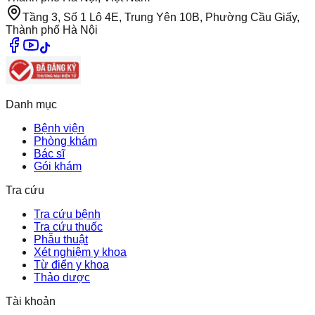
Tầng 3, Số 1 Lô 4E, Trung Yên 10B, Phường Cầu Giấy,
Thành phố Hà Nội
Danh mục
Bệnh viện
Phòng khám
Bác sĩ
Gói khám
Tra cứu
Tra cứu bệnh
Tra cứu thuốc
Phẫu thuật
Xét nghiệm y khoa
Từ điển y khoa
Thảo dược
Tài khoản