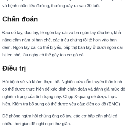
và bệnh nhân tiểu đường, thường xảy ra sau 30 tuổi.
Chẩn đoán
Đau cổ tay, đau tay, tê ngón tay cái và ba ngón tay đầu tiên, khả
năng cầm nắm bị hạn chế, các triệu chứng tồi tệ hơn vào ban
đêm. Ngón tay cái có thể bị yếu, bắp thịt bàn tay ở dưới ngón cái
bị teo nhỏ, lâu ngày có thể gây teo cơ gò cái.
Điều trị
Hỏi bệnh sử và khám thực thể. Nghiên cứu dẫn truyền thần kinh
có thể được thực hiện để xác định chẩn đoán và đánh giá mức độ
nghiêm trọng của tình trạng này. Chụp X-quang sẽ được thực
hiện. Kiểm tra bổ sung có thể được yêu cầu: điện cơ đồ (EMG)
Để phòng ngừa hội chứng ống cổ tay, các cơ bắp cần phải có
nhiều thời gian để nghỉ ngơi thư giãn.