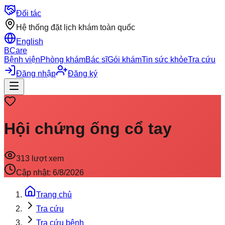
Đối tác
Hệ thống đặt lịch khám toàn quốc
English
BCare
Bệnh viện
Phòng khám
Bác sĩ
Gói khám
Tin sức khỏe
Tra cứu
Đăng nhập
Đăng ký
Hội chứng ống cổ tay
313
lượt xem
Cập nhật:
6/8/2026
Trang chủ
Tra cứu
Tra cứu bệnh