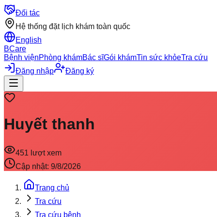
Đối tác
Hệ thống đặt lịch khám toàn quốc
English
BCare
Bệnh viện
Phòng khám
Bác sĩ
Gói khám
Tin sức khỏe
Tra cứu
Đăng nhập
Đăng ký
Huyết thanh
451
lượt xem
Cập nhật:
9/8/2026
Trang chủ
Tra cứu
Tra cứu bệnh