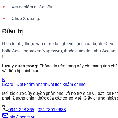
Xét nghiệm nước tiểu
Chụp X-quang.
Điều trị
Điều trị phụ thuộc vào mức độ nghiêm trọng của bệnh. Điều tr
hoặc Advil, naproxen/Naprosyn), thuốc giảm đau như Acetami
!
Lưu ý quan trọng:
Thông tin trên trang này chỉ mang tính chấ
và điều trị chính xác.
B
Bcare - Đặt khám nhanh
Đặt lịch khám online
Đối tác được ủy quyền phân phối và hỗ trợ dịch vụ đặt lịch
phải là trang chính thức của các cơ sở y tế. Giấy chứng nh
0941.298.865
-
024.7301.0688
info@bcare.vn