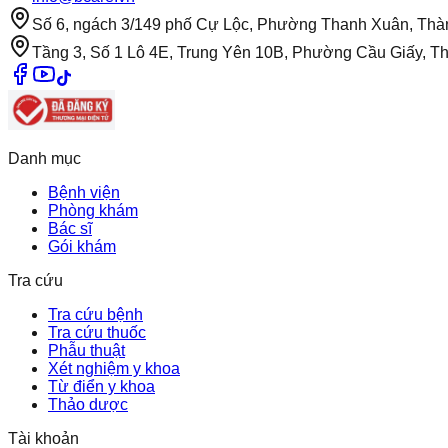
Số 6, ngách 3/149 phố Cự Lộc, Phường Thanh Xuân, Thà
Tầng 3, Số 1 Lô 4E, Trung Yên 10B, Phường Cầu Giấy, T
Danh mục
Bệnh viện
Phòng khám
Bác sĩ
Gói khám
Tra cứu
Tra cứu bệnh
Tra cứu thuốc
Phẫu thuật
Xét nghiệm y khoa
Từ điển y khoa
Thảo dược
Tài khoản