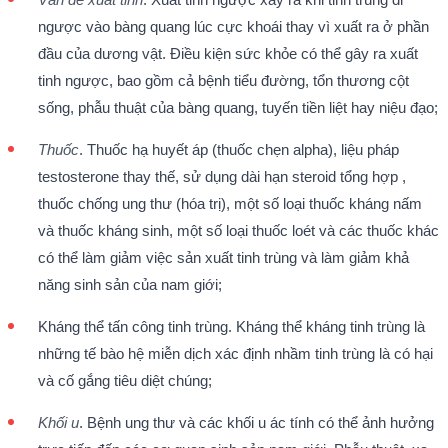
ngược vào bàng quang lúc cực khoái thay vì xuất ra ở phần
đầu của dương vật. Điều kiện sức khỏe có thể gây ra xuất
tinh ngược, bao gồm cả bệnh tiểu đường, tổn thương cột
sống, phẫu thuật của bàng quang, tuyến tiền liệt hay niệu đạo;
Thuốc
. Thuốc hạ huyết áp (thuốc chẹn alpha), liệu pháp
testosterone thay thế, sử dụng dài hạn steroid tổng hợp ,
thuốc chống ung thư (hóa trị), một số loại thuốc kháng nấm
và thuốc kháng sinh, một số loại thuốc loét và các thuốc khác
có thể làm giảm việc sản xuất tinh trùng và làm giảm khả
năng sinh sản của nam giới;
Kháng thể tấn công tinh trùng. Kháng thể kháng tinh trùng là
những tế bào hệ miễn dịch xác định nhầm tinh trùng là có hại
và cố gắng tiêu diệt chúng;
Khối u
. Bệnh ung thư và các khối u ác tính có thể ảnh hưởng