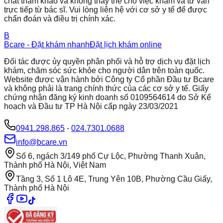
chất tham khảo và không thay thế cho việc khám và tư vấn
trực tiếp từ bác sĩ. Vui lòng liên hệ với cơ sở y tế để được
chẩn đoán và điều trị chính xác.
B
Bcare - Đặt khám nhanh
Đặt lịch khám online
Đối tác được ủy quyền phân phối và hỗ trợ dịch vụ đặt lịch
khám, chăm sóc sức khỏe cho người dân trên toàn quốc.
Website được vận hành bởi Công ty Cổ phần Đầu tư Bcare
và không phải là trang chính thức của các cơ sở y tế. Giấy
chứng nhận đăng ký kinh doanh số 0109564614 do Sở Kế
hoạch và Đầu tư TP Hà Nội cấp ngày 23/03/2021
0941.298.865
-
024.7301.0688
info@bcare.vn
Số 6, ngách 3/149 phố Cự Lộc, Phường Thanh Xuân,
Thành phố Hà Nội, Việt Nam
Tầng 3, Số 1 Lô 4E, Trung Yên 10B, Phường Cầu Giấy,
Thành phố Hà Nội