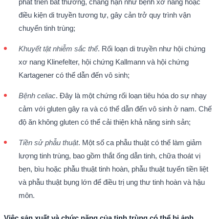
phát triển bất thường, chẳng hạn như bệnh xơ nang hoặc
điều kiện di truyền tương tự, gây cản trở quy trình vận
chuyển tinh trùng;
Khuyết tật nhiễm sắc thể
. Rối loạn di truyền như hội chứng
xơ nang Klinefelter, hội chứng Kallmann và hội chứng
Kartagener có thể dẫn đến vô sinh;
Bệnh celiac
. Đây là một chứng rối loạn tiêu hóa do sự nhạy
cảm với gluten gây ra và có thể dẫn đến vô sinh ở nam. Chế
độ ăn không gluten có thể cải thiện khả năng sinh sản;
Tiền sử phẫu thuật
. Một số ca phẫu thuật có thể làm giảm
lượng tinh trùng, bao gồm thắt ống dẫn tinh, chữa thoát vị
bẹn, bìu hoặc phẫu thuật tinh hoàn, phẫu thuật tuyến tiền liệt
và phẫu thuật bụng lớn để điều trị ung thư tinh hoàn và hậu
môn.
Việc sản xuất và chức năng của tinh trùng có thể bị ảnh