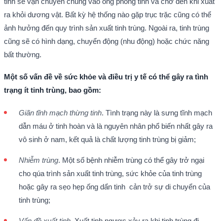
tinh sẽ vận chuyển chúng vào ống phóng tinh và chờ đến khi xuất
ra khỏi dương vật. Bất kỳ hệ thống nào gặp trục trặc cũng có thể
ảnh hưởng đến quy trình sản xuất tinh trùng. Ngoài ra, tinh trùng
cũng sẽ có hình dạng, chuyển động (nhu động) hoặc chức năng
bất thường.
Một số vấn đề về sức khỏe và điều trị y tế có thể gây ra tình
trạng ít tinh trùng, bao gồm:
Giãn tĩnh mạch thừng tinh
. Tình trạng này là sưng tĩnh mạch
dẫn máu ở tinh hoàn và là nguyên nhân phổ biến nhất gây ra
vô sinh ở nam, kết quả là chất lượng tinh trùng bị giảm;
Nhiễm trùng
. Một số bệnh nhiễm trùng có thể gây trở ngại
cho qúa trình sản xuất tinh trùng, sức khỏe của tinh trùng
hoặc gây ra sẹo hẹp ống dẩn tinh cản trở sự di chuyển của
tinh trùng;
Vấn đề xuất tinh
. Xuất tinh ngược xảy ra khi tinh trùng đi