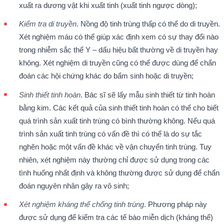
xuất ra dương vật khi xuất tinh (xuất tinh ngược dòng);
Kiểm tra di truyền
. Nồng độ tinh trùng thấp có thể do di truyền.
Xét nghiệm máu có thể giúp xác định xem có sự thay đổi nào
trong nhiễm sắc thể Y – dấu hiệu bất thường về di truyền hay
không. Xét nghiệm di truyền cũng có thể được dùng để chẩn
đoán các hội chứng khác do bẩm sinh hoặc di truyền;
Sinh thiết tinh hoàn
. Bác sĩ sẽ lấy mẫu sinh thiết từ tinh hoàn
bằng kim. Các kết quả của sinh thiết tinh hoàn có thể cho biết
quá trình sản xuất tinh trùng có bình thường không. Nếu quá
trình sản xuất tinh trùng có vấn đề thì có thể là do sự tắc
nghẽn hoặc một vấn đề khác về vận chuyển tinh trùng. Tuy
nhiên, xét nghiệm này thường chỉ được sử dụng trong các
tình huống nhất định và không thường được sử dụng để chẩn
đoán nguyên nhân gây ra vô sinh;
Xét nghiệm kháng thể chống tinh trùng
. Phương pháp này
được sử dụng để kiểm tra các tế bào miễn dịch (kháng thể)