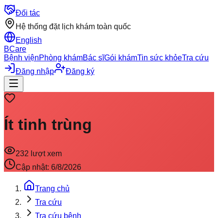
Đối tác
Hệ thống đặt lịch khám toàn quốc
English
BCare
Bệnh viện
Phòng khám
Bác sĩ
Gói khám
Tin sức khỏe
Tra cứu
Đăng nhập
Đăng ký
Ít tinh trùng
232
lượt xem
Cập nhật:
6/8/2026
Trang chủ
Tra cứu
Tra cứu bệnh