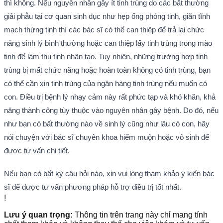
thì không. Nếu nguyên nhân gây ít tinh trùng do các bất thường
giải phẫu tại cơ quan sinh dục như hẹp ống phóng tinh, giãn tĩnh
mạch thừng tinh thì các bác sĩ có thể can thiệp để trả lại chức
năng sinh lý bình thường hoặc can thiệp lấy tinh trùng trong mào
tinh để làm thụ tinh nhân tạo. Tuy nhiên, những trường hợp tinh
trùng bị mất chức năng hoặc hoàn toàn không có tinh trùng, bạn
có thể cần xin tinh trùng của ngân hàng tinh trùng nếu muốn có
con. Điều trị bệnh lý nhạy cảm này rất phức tạp và khó khăn, khả
năng thành công tùy thuộc vào nguyên nhân gây bệnh. Do đó, nếu
như bạn có bất thường nào về sinh lý cũng như lâu có con, hãy
nói chuyện với bác sĩ chuyên khoa hiếm muộn hoặc vô sinh để
được tư vấn chi tiết.
Nếu bạn có bất kỳ câu hỏi nào, xin vui lòng tham khảo ý kiến bác
sĩ để được tư vấn phương pháp hỗ trợ điều trị tốt nhất.
!
Lưu ý quan trọng:
Thông tin trên trang này chỉ mang tính