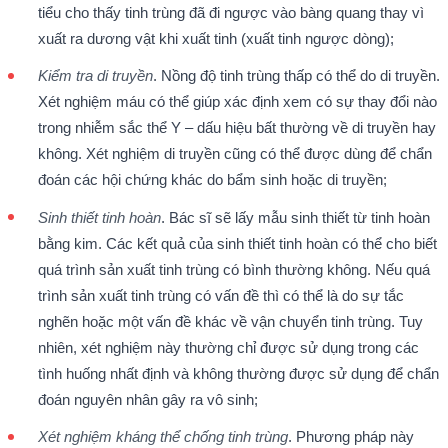
tiểu cho thấy tinh trùng đã đi ngược vào bàng quang thay vì
xuất ra dương vật khi xuất tinh (xuất tinh ngược dòng);
Kiểm tra di truyền
. Nồng độ tinh trùng thấp có thể do di truyền.
Xét nghiệm máu có thể giúp xác định xem có sự thay đổi nào
trong nhiễm sắc thể Y – dấu hiệu bất thường về di truyền hay
không. Xét nghiệm di truyền cũng có thể được dùng để chẩn
đoán các hội chứng khác do bẩm sinh hoặc di truyền;
Sinh thiết tinh hoàn
. Bác sĩ sẽ lấy mẫu sinh thiết từ tinh hoàn
bằng kim. Các kết quả của sinh thiết tinh hoàn có thể cho biết
quá trình sản xuất tinh trùng có bình thường không. Nếu quá
trình sản xuất tinh trùng có vấn đề thì có thể là do sự tắc
nghẽn hoặc một vấn đề khác về vận chuyển tinh trùng. Tuy
nhiên, xét nghiệm này thường chỉ được sử dụng trong các
tình huống nhất định và không thường được sử dụng để chẩn
đoán nguyên nhân gây ra vô sinh;
Xét nghiệm kháng thể chống tinh trùng
. Phương pháp này