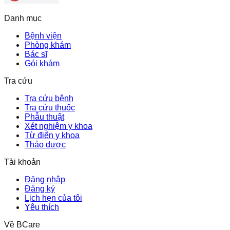
Danh mục
Bệnh viện
Phòng khám
Bác sĩ
Gói khám
Tra cứu
Tra cứu bệnh
Tra cứu thuốc
Phẫu thuật
Xét nghiệm y khoa
Từ điển y khoa
Thảo dược
Tài khoản
Đăng nhập
Đăng ký
Lịch hẹn của tôi
Yêu thích
Về BCare