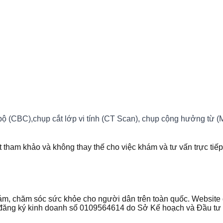
ộ (CBC),chụp cắt lớp vi tính (CT Scan), chụp cộng hưởng từ (MR
t tham khảo và không thay thế cho việc khám và tư vấn trực tiếp
 khám, chăm sóc sức khỏe cho người dân trên toàn quốc. Websi
ận đăng ký kinh doanh số 0109564614 do Sở Kế hoạch và Đầu t