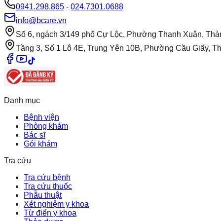
0941.298.865
-
024.7301.0688
info@bcare.vn
Số 6, ngách 3/149 phố Cự Lộc, Phường Thanh Xuân, Thà
Tầng 3, Số 1 Lô 4E, Trung Yên 10B, Phường Cầu Giấy, T
Danh mục
Bệnh viện
Phòng khám
Bác sĩ
Gói khám
Tra cứu
Tra cứu bệnh
Tra cứu thuốc
Phẫu thuật
Xét nghiệm y khoa
Từ điển y khoa