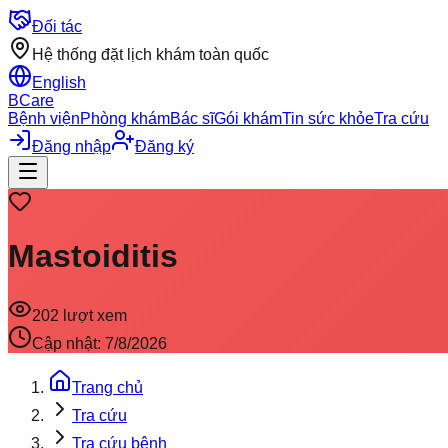
Đối tác
Hệ thống đặt lịch khám toàn quốc
English
BCare
Bệnh viện
Phòng khám
Bác sĩ
Gói khám
Tin sức khỏe
Tra cứu
Đăng nhập
Đăng ký
Mastoiditis
202
lượt xem
Cập nhật:
7/8/2026
Trang chủ
Tra cứu
Tra cứu bệnh