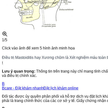
1/
5
Click vào ảnh để xem
5
hình ảnh minh họa
Điều trị Mastoiditis hay Xương chũm là Xét nghiệm máu toàn b
!
Lưu ý quan trọng:
Thông tin trên trang này chỉ mang tính chấ
và điều trị chính xác.
B
Bcare - Đặt khám nhanh
Đặt lịch khám online
Đối tác được ủy quyền phân phối và hỗ trợ dịch vụ đặt lịch
phải là trang chính thức của các cơ sở y tế. Giấy chứng nh