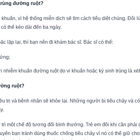
trùng đường ruột?
khuẩn, vì hệ thống miễn dịch sẽ tìm cách tiêu diệt chúng. Đôi l
 có thể kéo dài đến ba ngày.
 lặp lại, thì bạn nên đi khám bác sĩ. Bác sĩ có thể:
hứng;
i nhiễm khuẩn đường ruột do vi khuẩn hoặc ký sinh trùng là x
ường ruột?
u trị và bệnh nhân sẽ khỏe lại. Những người bị tiêu chảy và c
y.
trì một chế độ tương đối bình thường. Trẻ em đôi khi cần phải
yên bạn tránh dùng thuốc chống tiêu chảy vì nó có thể giữ cho