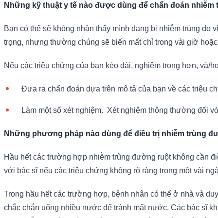
Những kỹ thuật y tế nào được dùng để chẩn đoán nhiễm 
Bạn có thể sẽ không nhận thấy mình đang bị nhiễm trùng do vi 
trọng, nhưng thường chúng sẽ biến mất chỉ trong vài giờ hoặc
Nếu các triệu chứng của bạn kéo dài, nghiêm trọng hơn, và/hoặc
Đưa ra chẩn đoán dựa trên mô tả của bạn về các triệu c
Làm một số xét nghiệm. Xét nghiệm thông thường đối vớ
Những phương pháp nào dùng để điều trị nhiễm trùng đ
Hầu hết các trường hợp nhiễm trùng đường ruột không cần điề
với bác sĩ nếu các triệu chứng không rõ ràng trong một vài ngà
Trong hầu hết các trường hợp, bệnh nhân có thể ở nhà và duy 
chắc chắn uống nhiều nước để tránh mất nước. Các bác sĩ khu