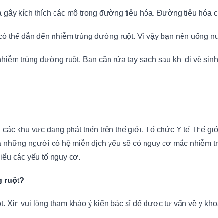
gây kích thích các mô trong đường tiêu hóa. Đường tiêu hóa có
ó thể dẫn đến nhiễm trùng đường ruột. Vì vậy bạn nên uống nướ
nhiễm trùng đường ruột. Bạn cần rửa tay sạch sau khi đi vệ sin
ở các khu vực đang phát triển trên thế giới. Tổ chức Y tế Thế gi
 và những người có hệ miễn dịch yếu sẽ có nguy cơ mắc nhiễm 
iểu các yếu tố nguy cơ.
g ruột?
 Xin vui lòng tham khảo ý kiến ​​bác sĩ để được tư vấn về y kho