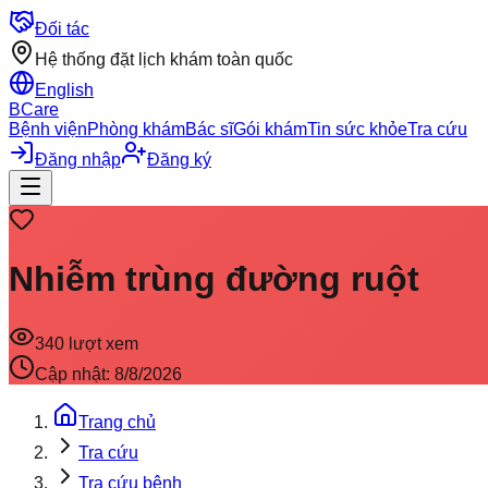
Đối tác
Hệ thống đặt lịch khám toàn quốc
English
BCare
Bệnh viện
Phòng khám
Bác sĩ
Gói khám
Tin sức khỏe
Tra cứu
Đăng nhập
Đăng ký
Nhiễm trùng đường ruột
340
lượt xem
Cập nhật:
8/8/2026
Trang chủ
Tra cứu
Tra cứu bệnh