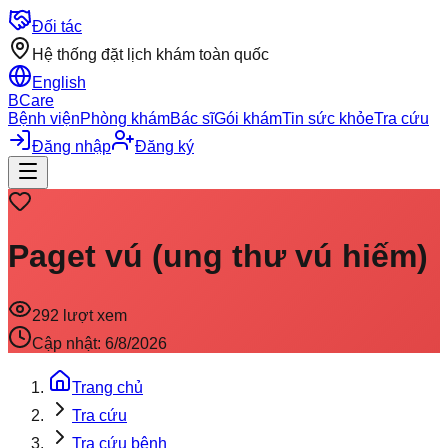
Đối tác
Hệ thống đặt lịch khám toàn quốc
English
BCare
Bệnh viện
Phòng khám
Bác sĩ
Gói khám
Tin sức khỏe
Tra cứu
Đăng nhập
Đăng ký
Paget vú (ung thư vú hiếm)
292
lượt xem
Cập nhật:
6/8/2026
Trang chủ
Tra cứu
Tra cứu bệnh