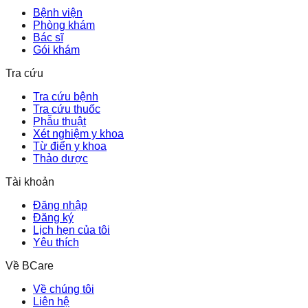
Bệnh viện
Phòng khám
Bác sĩ
Gói khám
Tra cứu
Tra cứu bệnh
Tra cứu thuốc
Phẫu thuật
Xét nghiệm y khoa
Từ điển y khoa
Thảo dược
Tài khoản
Đăng nhập
Đăng ký
Lịch hẹn của tôi
Yêu thích
Về BCare
Về chúng tôi
Liên hệ