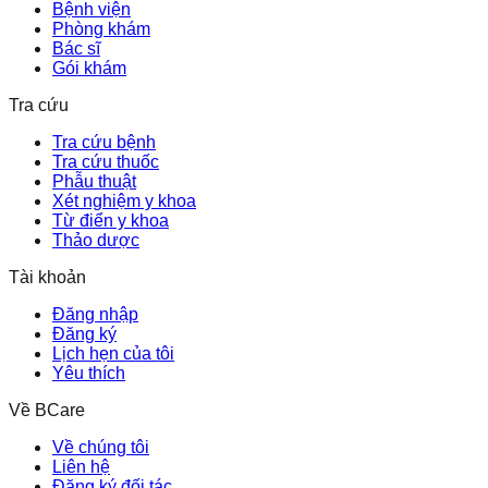
Bệnh viện
Phòng khám
Bác sĩ
Gói khám
Tra cứu
Tra cứu bệnh
Tra cứu thuốc
Phẫu thuật
Xét nghiệm y khoa
Từ điển y khoa
Thảo dược
Tài khoản
Đăng nhập
Đăng ký
Lịch hẹn của tôi
Yêu thích
Về BCare
Về chúng tôi
Liên hệ
Đăng ký đối tác