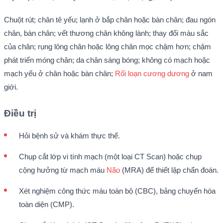
Chuột rút; chân tê yếu; lạnh ở bắp chân hoặc bàn chân; đau ngón
chân, bàn chân; vết thương chân không lành; thay đổi màu sắc
của chân; rụng lông chân hoặc lông chân mọc chậm hơn; chậm
phát triển móng chân; da chân sáng bóng; không có mạch hoặc
mạch yếu ở chân hoặc bàn chân;
Rối loạn cương dương
ở nam
giới.
Điều trị
Hỏi bệnh sử và khám thực thể.
Chụp cắt lớp vi tính mạch (một loại CT Scan) hoặc chụp
cộng hưởng từ mạch máu
Não
(MRA) để thiết lập chẩn đoán.
Xét nghiệm công thức máu toàn bộ (CBC), bảng chuyển hóa
toàn diện (CMP).