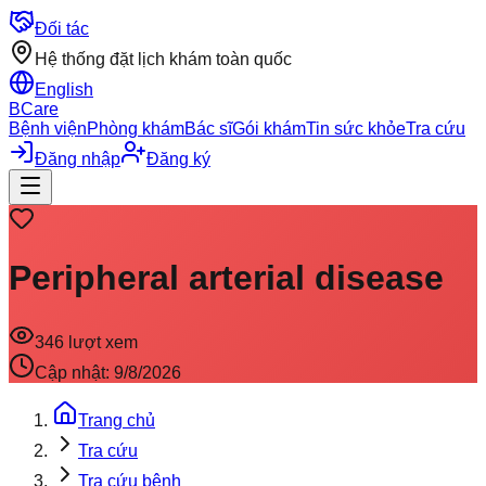
Đối tác
Hệ thống đặt lịch khám toàn quốc
English
BCare
Bệnh viện
Phòng khám
Bác sĩ
Gói khám
Tin sức khỏe
Tra cứu
Đăng nhập
Đăng ký
Peripheral arterial disease
346
lượt xem
Cập nhật:
9/8/2026
Trang chủ
Tra cứu
Tra cứu bệnh