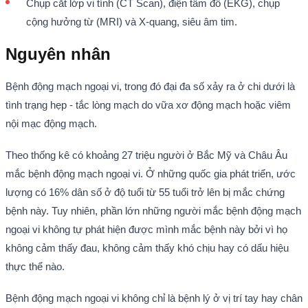
Chụp cắt lớp vi tính (CT Scan), điện tâm đồ (EKG), chụp
cộng hưởng từ (MRI) và X-quang, siêu âm tim.
Nguyên nhân
Bệnh động mạch ngoại vi, trong đó đại đa số xảy ra ở chi dưới là
tình trạng hẹp - tắc lòng mạch do vữa xơ động mạch hoặc viêm
nội mạc động mạch.
Theo thống kê có khoảng 27 triệu người ở Bắc Mỹ và Châu Âu
mắc bệnh động mạch ngoại vi. Ở những quốc gia phát triển, ước
lượng có 16% dân số ở độ tuổi từ 55 tuổi trở lên bị mắc chứng
bệnh này. Tuy nhiên, phần lớn những người mắc bệnh động mạch
ngoại vi không tự phát hiện được mình mắc bệnh này bởi vì họ
không cảm thấy đau, không cảm thấy khó chịu hay có dấu hiệu
thực thể nào.
Bệnh động mạch ngoại vi không chỉ là bệnh lý ở vị trí tay hay chân