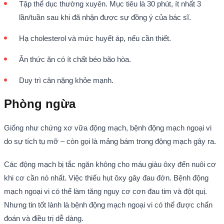
Tập thể dục thường xuyên. Mục tiêu là 30 phút, ít nhất 3
lần/tuần sau khi đã nhận được sự đồng ý của bác sĩ.
Hạ cholesterol và mức huyết áp, nếu cần thiết.
Ăn thức ăn có ít chất béo bão hòa.
Duy trì cân nặng khỏe mạnh.
Phòng ngừa
Giống như chứng xơ vữa động mạch, bệnh động mạch ngoại vi
do sự tích tụ mỡ – còn gọi là mảng bám trong động mạch gây ra.
Các động mạch bị tắc ngăn không cho máu giàu ôxy đến nuôi cơ
khi cơ cần nó nhất. Việc thiếu hụt ôxy gây đau đớn. Bệnh động
mạch ngoại vi có thể làm tăng nguy cơ cơn đau tim và đột quị.
Nhưng tin tốt lành là bệnh động mạch ngoại vi có thể được chẩn
đoán và điều trị dễ dàng.