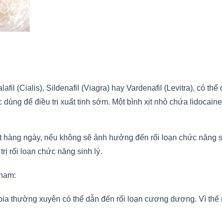
lafil (Cialis), Sildenafil (Viagra) hay Vardenafil (Levitra), có t
dùng để điều trị xuất tinh sớm. Một bình xịt nhỏ chứa lidocai
 hàng ngày, nếu không sẽ ảnh hưởng đến rối loạn chức năng si
rị rối loạn chức năng sinh lý.
 nam:
 bia thường xuyên có thể dẫn đến rối loạn cương dương. Vì thế 