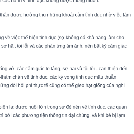
êm các hành vi tình dục không được mong muốn.
bản thân được hưởng thụ những khoái cảm tình dục nhờ việc làm
ng về việc thể hiện tình dục (sợ không có khả năng làm cho
 sợ hãi, tội lỗi và các phản ứng ám ảnh, nên bất kỳ cảm giác
 với các cảm giác lo lắng, sợ hãi và tội lỗi - can thiệp đến
Nhàm chán về tình dục, các kỳ vọng tình dục mâu thuẫn,
hững đòi hỏi phi thực tế cũng có thể gieo hạt giống của nghi
iến là: được nuôi lớn trong sự đè nén về tình dục, các quan
 bởi các phương tiện thông tin đại chúng, và khi bé bị lạm