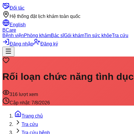
Đối tác
Hệ thống đặt lịch khám toàn quốc
English
BCare
Bệnh viện
Phòng khám
Bác sĩ
Gói khám
Tin sức khỏe
Tra cứu
Đăng nhập
Đăng ký
Rối loạn chức năng tình dục
316
lượt xem
Cập nhật:
7/8/2026
Trang chủ
Tra cứu
Tra cứu bệnh