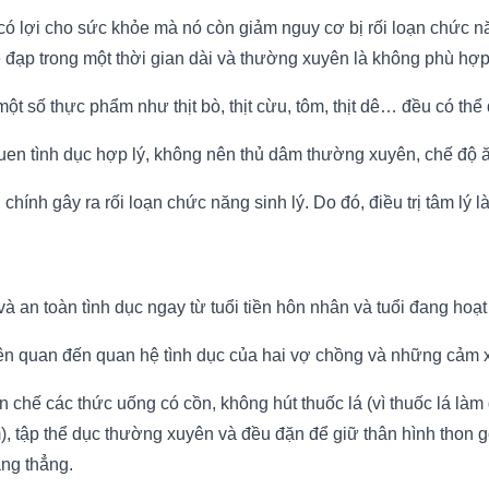
ó lợi cho sức khỏe mà nó còn giảm nguy cơ bị rối loạn chức năn
xe đạp trong một thời gian dài và thường xuyên là không phù hợp
t số thực phẩm như thịt bò, thịt cừu, tôm, thịt dê… đều có thể
 quen tình dục hợp lý, không nên thủ dâm thường xuyên, chế độ 
chính gây ra rối loạn chức năng sinh lý. Do đó, điều trị tâm lý 
và an toàn tình dục ngay từ tuổi tiền hôn nhân và tuổi đang hoạt
ên quan đến quan hệ tình dục của hai vợ chồng và những cảm 
 chế các thức uống có cồn, không hút thuốc lá (vì thuốc lá là
m), tập thể dục thường xuyên và đều đặn để giữ thân hình thon gọ
ăng thẳng.