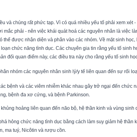
iều và chúng rất phức tạp. Vì có quá nhiều yếu tố phải xem xét
i mắc phải - nên việc khái quát hoá các nguyên nhân là việc là
 thể được nhận diện và phân vào các nhóm. Về mặt sinh học, bất
loạn chức năng tình dục. Các chuyên gia tin rằng yếu tố sinh họ
hản đối quan điểm này, các điều tra này cho rằng yếu tố sinh 
hân nhóm các nguyên nhân sinh lý/y tế liên quan đến sự rối lo
các bệnh và các viêm nhiễm khác nhau gây trở ngại đến chức n
ường, bệnh đa xơ cứng, và bệnh Parkinson.
 khủng hoảng liên quan đến não bộ, hệ thần kinh và vùng sinh
á hỏng chức năng tình dục bằng cách làm suy giảm hệ thần kin
, ma tuý, Nicôtin và rượu cồn.