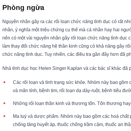
Phòng ngừa
Nguyên nhân gây ra các rối loạn chức năng tình dục có rất nh
nhân, ý nghĩa một triệu chứng cụ thể mà cá nhân hay hai ngườ
nên có một vài nguyên nhân gây rối loạn chức năng tình dục có
làm thay đổi chức năng hệ thần kinh cũng có khả năng gây rối 
chức năng tình dục. Tuy nhiên, các điều tra gần đây hơn đã p
Nhà tình dục học Helen Singer Kaplan và các bác sĩ khác đã p
Các rối loạn và tình trạng sức khỏe. Nhóm này bao gồm 
và mãn tính, bệnh tim, rối loạn dạ dày-ruột, bệnh tiểu đ
Những rối loạn thần kinh và thương tổn. Tổn thương hay
Ma tuý và dược phẩm. Nhóm này bao gồm các hoá chất ph
chống tăng huyết áp, thuốc chống trầm cảm, thuốc an thần