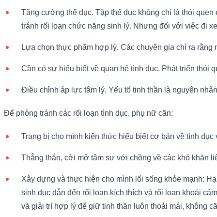
Tăng cường thể dục. Tập thể dục không chỉ là thói quen c
tránh rối loạn chức năng sinh lý. Nhưng đối với việc đi 
Lựa chọn thực phẩm hợp lý. Các chuyên gia chỉ ra rằng mộ
Cần có sự hiểu biết về quan hệ tình dục. Phát triển thói
Điều chỉnh áp lực tâm lý. Yếu tố tinh thần là nguyên nhân 
Để phòng tránh các rối loạn tình dục, phụ nữ cần:
Trang bị cho mình kiến thức hiểu biết cơ bản về tình dục 
Thẳng thắn, cởi mở tâm sự với chồng về các khó khăn li
Xây dựng và thực hiện cho mình lối sống khỏe mạnh: Hạn
sinh dục dẫn đến rối loạn kích thích và rối loạn khoái cả
và giải trí hợp lý để giữ tinh thần luôn thoải mái, không c