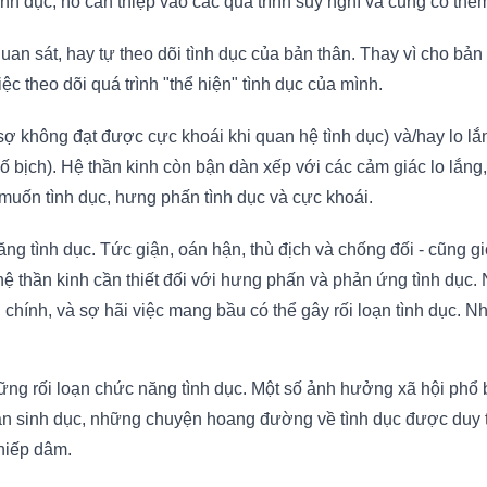
nh dục, nó can thiệp vào các quá trình suy nghĩ và củng cố th
 quan sát, hay tự theo dõi tình dục của bản thân. Thay vì cho 
iệc theo dõi quá trình "thể hiện" tình dục của mình.
 sợ không đạt được cực khoái khi quan hệ tình dục) và/hay lo lắ
lố bịch). Hệ thần kinh còn bận dàn xếp với các cảm giác lo lắng,
muốn tình dục, hưng phấn tình dục và cực khoái.
ình dục. Tức giận, oán hận, thù địch và chống đối - cũng giống
ệ thần kinh cần thiết đối với hưng phấn và phản ứng tình dục. 
i chính, và sợ hãi việc mang bầu có thể gây rối loạn tình dục. N
ng rối loạn chức năng tình dục. Một số ảnh hưởng xã hội phổ b
ận sinh dục, những chuyện hoang đường về tình dục được duy trì
 hiếp dâm.