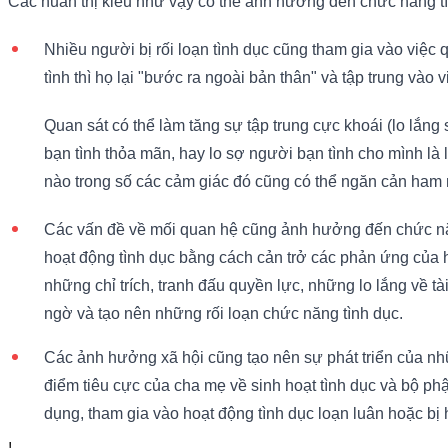
Các huấn thị kiểu như vậy có thể ảnh hưởng đến chức năng tì
Nhiều người bị rối loạn tình dục cũng tham gia vào việc
tình thì họ lại "bước ra ngoài bản thân" và tập trung vào v
Quan sát có thể làm tăng sự tập trung cực khoái (lo lắng
bạn tình thỏa mãn, hay lo sợ người bạn tình cho mình là 
nào trong số các cảm giác đó cũng có thể ngăn cản ham 
Các vấn đề về mối quan hệ cũng ảnh hưởng đến chức năng t
hoạt động tình dục bằng cách cản trở các phản ứng của h
những chỉ trích, tranh đấu quyền lực, những lo lắng về tà
ngờ và tạo nên những rối loạn chức năng tình dục.
Các ảnh hưởng xã hội cũng tạo nên sự phát triển của nhữ
điểm tiêu cực của cha mẹ về sinh hoạt tình dục và bộ ph
dụng, tham gia vào hoạt động tình dục loạn luân hoặc bị