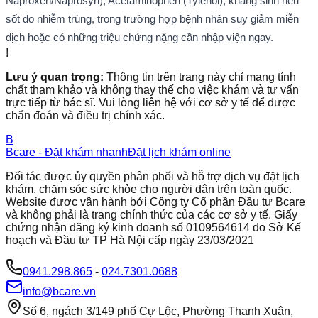
Naproxen/Naprosyn), Acetaminophen (Tylenol), kháng sinh nếu
sốt do nhiễm trùng, trong trường hợp bệnh nhân suy giảm miễn
dịch hoặc có những triệu chứng nặng cần nhập viện ngay.
!
Lưu ý quan trọng:
Thông tin trên trang này chỉ mang tính
chất tham khảo và không thay thế cho việc khám và tư vấn
trực tiếp từ bác sĩ. Vui lòng liên hệ với cơ sở y tế để được
chẩn đoán và điều trị chính xác.
B
Bcare - Đặt khám nhanh
Đặt lịch khám online
Đối tác được ủy quyền phân phối và hỗ trợ dịch vụ đặt lịch
khám, chăm sóc sức khỏe cho người dân trên toàn quốc.
Website được vận hành bởi Công ty Cổ phần Đầu tư Bcare
và không phải là trang chính thức của các cơ sở y tế. Giấy
chứng nhận đăng ký kinh doanh số 0109564614 do Sở Kế
hoạch và Đầu tư TP Hà Nội cấp ngày 23/03/2021
0941.298.865
-
024.7301.0688
info@bcare.vn
Số 6, ngách 3/149 phố Cự Lộc, Phường Thanh Xuân,