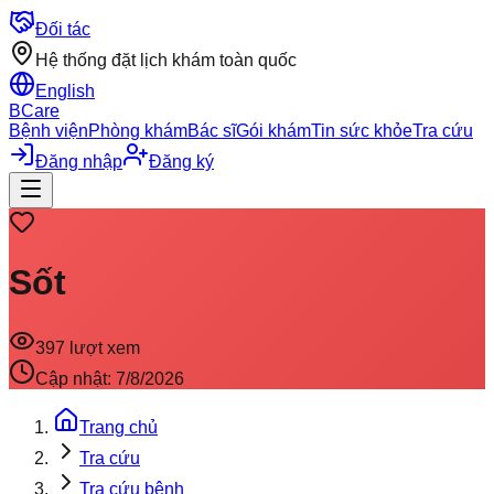
Đối tác
Hệ thống đặt lịch khám toàn quốc
English
BCare
Bệnh viện
Phòng khám
Bác sĩ
Gói khám
Tin sức khỏe
Tra cứu
Đăng nhập
Đăng ký
Sốt
397
lượt xem
Cập nhật:
7/8/2026
Trang chủ
Tra cứu
Tra cứu bệnh