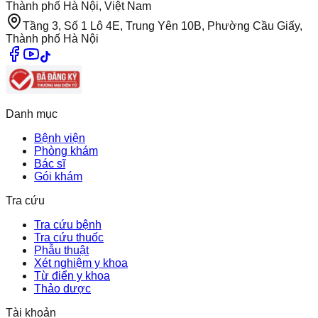
Thành phố Hà Nội, Việt Nam
Tầng 3, Số 1 Lô 4E, Trung Yên 10B, Phường Cầu Giấy,
Thành phố Hà Nội
Danh mục
Bệnh viện
Phòng khám
Bác sĩ
Gói khám
Tra cứu
Tra cứu bệnh
Tra cứu thuốc
Phẫu thuật
Xét nghiệm y khoa
Từ điển y khoa
Thảo dược
Tài khoản