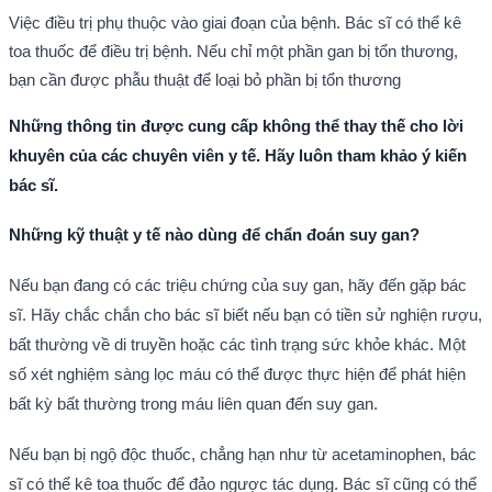
Việc điều trị phụ thuộc vào giai đoạn của bệnh. Bác sĩ có thể kê
toa thuốc để điều trị bệnh. Nếu chỉ một phần gan bị tổn thương,
bạn cần được phẫu thuật để loại bỏ phần bị tổn thương
Những thông tin được cung cấp không thể thay thế cho lời
khuyên của các chuyên viên y tế. Hãy luôn tham khảo ý kiến
bác sĩ.
Những kỹ thuật y tế nào dùng để chẩn đoán suy gan?
Nếu bạn đang có các triệu chứng của suy gan, hãy đến gặp bác
sĩ.
Hãy chắc chắn cho bác sĩ biết nếu bạn có tiền sử nghiện rượu,
bất thường về di truyền hoặc các tình trạng sức khỏe khác. M
ột
số xét nghiệm sàng lọc máu có thể được thực hiện để phát hiện
bất kỳ bất thường trong máu liên quan đến suy gan.
Nếu bạn bị ngộ độc thuốc, chẳng hạn như từ acetaminophen, bác
sĩ có thể kê toa thuốc để đảo ngược tác dụng.
Bác sĩ cũng có thể