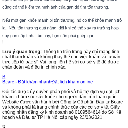
cũng có thể kiểm tra hình ảnh của gan để tìm tổn thương.
Nếu một gan khỏe mạnh bị tổn thương, nó có thể khỏe mạnh trở
lại.
Nếu tổn thương quá nặng, đôi khi có thể xảy ra trường hợp
suy gan cấp tính. Lúc này, bạn cần phải ghép gan.
!
Lưu ý quan trọng:
Thông tin trên trang này chỉ mang tính
chất tham khảo và không thay thế cho việc khám và tư vấn
trực tiếp từ bác sĩ. Vui lòng liên hệ với cơ sở y tế để được
chẩn đoán và điều trị chính xác.
B
Bcare - Đặt khám nhanh
Đặt lịch khám online
Đối tác được ủy quyền phân phối và hỗ trợ dịch vụ đặt lịch
khám, chăm sóc sức khỏe cho người dân trên toàn quốc.
Website được vận hành bởi Công ty Cổ phần Đầu tư Bcare
và không phải là trang chính thức của các cơ sở y tế. Giấy
chứng nhận đăng ký kinh doanh số 0109564614 do Sở Kế
hoạch và Đầu tư TP Hà Nội cấp ngày 23/03/2021