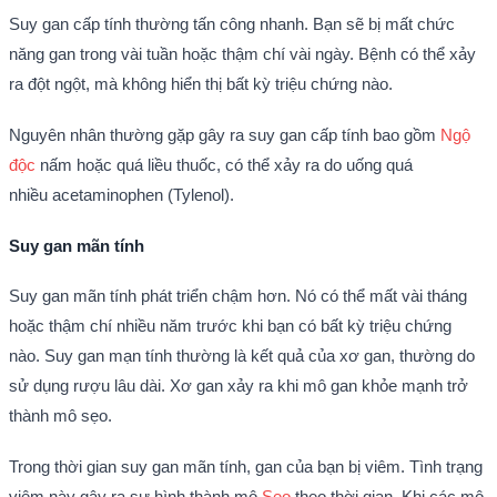
Suy gan cấp tính thường tấn công nhanh.
Bạn sẽ bị mất chức
năng gan trong vài tuần hoặc thậm chí vài ngày.
Bệnh có thể xảy
ra đột ngột, mà không hiển thị bất kỳ triệu chứng nào.
Nguyên nhân thường gặp gây ra suy gan cấp tính bao gồm
Ngộ
độc
nấm hoặc quá liều thuốc, có thể xảy ra do uống quá
nhiều acetaminophen (Tylenol).
Suy gan mãn tính
Suy gan mãn tính phát triển chậm hơn.
Nó có thể mất vài tháng
hoặc thậm chí nhiều năm trước khi bạn có bất kỳ triệu chứng
nào.
Suy gan mạn tính thường là kết quả của xơ gan, thường do
sử dụng rượu lâu dài.
Xơ gan xảy ra khi mô gan khỏe mạnh trở
thành mô sẹo.
Trong thời gian suy gan mãn tính, gan của bạn bị viêm. Tình trạng
v
iêm này gây ra sự hình thành mô
Sẹo
theo thời gian.
Khi các mô