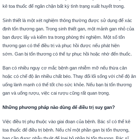
kê toa thuốc để ngăn chặn bất kỳ tình trạng xuất huyết trong.
Sinh thiết là một xét nghiệm thông thường được sử dụng để xác
định tổn thương gan.
Trong sinh thiết gan, một mảnh gan nhỏ của
bạn được lấy và kiểm tra trong phòng thí nghiệm.
Một số tổn
thương gan có thể điều trị và phục hồi được nếu phát hiện
sớm.
Gan bị tổn thương có thể tự phục hồi hoặc nhờ đến thuốc.
Bạn có nhiều nguy cơ mắc bệnh gan nhiễm mỡ nếu thừa cân
hoặc có chế độ ăn nhiều chất béo.
Thay đổi lối sống với chế độ ăn
uống lành mạnh có thể tốt cho sức khỏe.
Nếu bạn bị tổn thương
gan và uống rượu, việc cai rượu cũng rất quan trọng.
Những phương pháp nào dùng để điều trị suy gan?
Việc điều trị phụ thuộc vào giai đoạn của bệnh.
Bác sĩ có thể kê
toa thuốc để điều trị bệnh.
Nếu chỉ một phần gan bị tổn thương,
bạn cần được phẫu thuật để loại bỏ phần bị tổn thương.
Bác sĩ