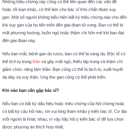
Những triệu chứng này cũng có thể liên quan đến các vấn đề
hoặc rối loạn khác, có thể làm cho bác sĩ khó chẩn đoán suy
gan.
Một số người không biểu hiện bất kỳ triệu chứng nào cho đến
khi suy gan của họ tiến triển đến giai đoạn tử vong.
Bạn có thể bị
mất phương hướng, buồn ngủ hoặc thậm chí hôn mê khi bạn đạt
đến giai đoạn này.
Nếu bạn mắc bệnh gan do rượu, bạn có thể bị vàng da. Độc tố có
thể tích tụ trong
Não
và gây mất ngủ, thiếu tập trung và thậm chí
giảm chức năng tâm thần. Bạn cũng có thể bị lách to, xuất huyết
dạ dày và suy thận. Ung thư gan cũng có thể phát triển.
Khi nào bạn cần gặp bác sĩ?
Nếu bạn có bất kỳ dấu hiệu hoặc triệu chứng của hội chứng hoặc
có bất kỳ câu hỏi nào, xin vui lòng tham khảo ý kiến bác sĩ. Cơ địa
mỗi người là khác nhau, vì vậy hãy hỏi ý kiến bác sĩ để lựa chọn
được phương án thích hợp nhất.