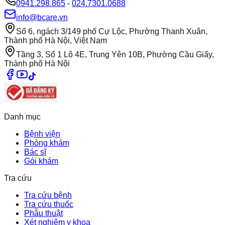
0941.298.865
-
024.7301.0688
info@bcare.vn
Số 6, ngách 3/149 phố Cự Lộc, Phường Thanh Xuân,
Thành phố Hà Nội, Việt Nam
Tầng 3, Số 1 Lô 4E, Trung Yên 10B, Phường Cầu Giấy,
Thành phố Hà Nội
Danh mục
Bệnh viện
Phòng khám
Bác sĩ
Gói khám
Tra cứu
Tra cứu bệnh
Tra cứu thuốc
Phẫu thuật
Xét nghiệm y khoa