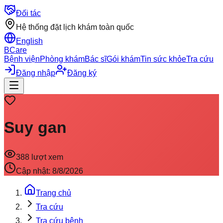
Đối tác
Hệ thống đặt lịch khám toàn quốc
English
BCare
Bệnh viện
Phòng khám
Bác sĩ
Gói khám
Tin sức khỏe
Tra cứu
Đăng nhập
Đăng ký
Suy gan
388
lượt xem
Cập nhật:
8/8/2026
Trang chủ
Tra cứu
Tra cứu bệnh