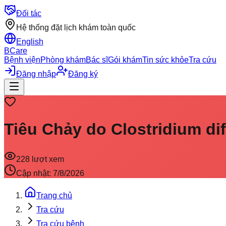
Đối tác
Hệ thống đặt lịch khám toàn quốc
English
BCare
Bệnh viện
Phòng khám
Bác sĩ
Gói khám
Tin sức khỏe
Tra cứu
Đăng nhập
Đăng ký
Tiêu Chảy do Clostridium diff
228
lượt xem
Cập nhật:
7/8/2026
Trang chủ
Tra cứu
Tra cứu bệnh