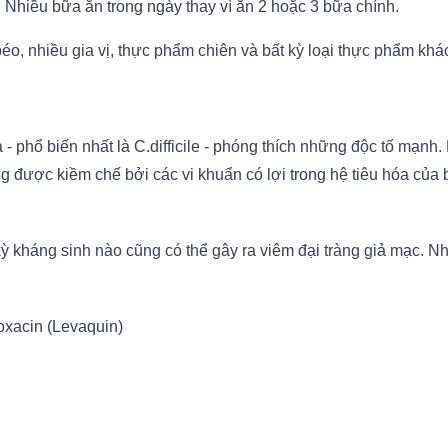
 Nhiều bữa ăn trong ngày thay vì ăn 2 hoặc 3 bữa chính.
béo, nhiều gia vị, thực phẩm chiên và bất kỳ loại thực phẩm kh
à - phổ biến nhất là C.difficile - phóng thích những độc tố mạnh.
ng được kiềm chế bởi các vi khuẩn có lợi trong hệ tiêu hóa của 
 kháng sinh nào cũng có thể gây ra viêm đại tràng giả mạc. Nh
oxacin (Levaquin)