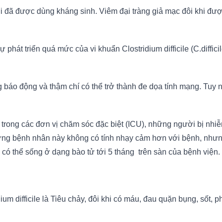
ời đã được dùng kháng sinh. Viêm đại tràng giả mạc đôi khi đượ
 phát triển quá mức của vi khuẩn Clostridium difficile (C.diffic
báo động và thậm chí có thể trở thành đe dọa tính mạng. Tuy nh
rong các đơn vị chăm sóc đặc biệt (ICU), những người bị nhiễm 
ng bệnh nhân này không có tính nhạy cảm hơn với bệnh, nhưng 
có thể sống ở dạng bào tử tới 5 tháng trên sàn của bệnh viện.
um difficile là Tiêu chảy, đôi khi có máu, đau quặn bụng, sốt,