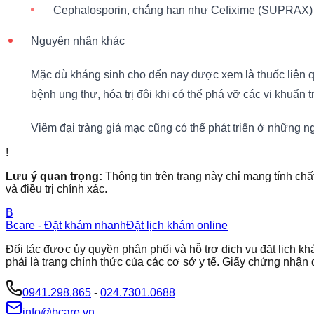
Cephalosporin, chẳng hạn như Cefixime (SUPRAX)
Nguyên nhân khác
Mặc dù kháng sinh cho đến nay được xem là thuốc liên q
bệnh ung thư, hóa trị đôi khi có thể phá vỡ các vi khuẩn t
Viêm đại tràng giả mạc cũng có thể phát triển ở những n
!
Lưu ý quan trọng:
Thông tin trên trang này chỉ mang tính chấ
và điều trị chính xác.
B
Bcare - Đặt khám nhanh
Đặt lịch khám online
Đối tác được ủy quyền phân phối và hỗ trợ dịch vụ đặt lịch
phải là trang chính thức của các cơ sở y tế. Giấy chứng nh
0941.298.865
-
024.7301.0688
info@bcare.vn