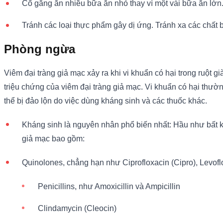
Cố gắng ăn nhiều bữa ăn nhỏ thay vì một vài bữa ăn lớn.
Tránh các loại thực phẩm gây dị ứng. Tránh xa các chất 
Phòng ngừa
Viêm đại tràng giả mạc xảy ra khi vi khuẩn có hại trong ruột gi
triệu chứng của viêm đại tràng giả mạc. Vi khuẩn có hại thườ
thể bị đảo lộn do việc dùng kháng sinh và các thuốc khác.
Kháng sinh là nguyên nhân phổ biến nhất: Hầu như bất kỳ
giả mạc bao gồm:
Quinolones, chẳng hạn như Ciprofloxacin (Cipro), Levofl
Penicillins, như Amoxicillin và Ampicillin
Clindamycin (Cleocin)