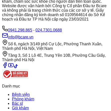
khám, chăm sóc sức khỏe cho người dân trên toàn quốc.
Website được vận hành bởi Công ty Cổ phần Đầu tư Bcare
và không phải là trang chính thức của các cơ sở y tế. Giấy
chứng nhận đăng ký kinh doanh số 0109564614 do Sở Kế
hoạch và Đầu tư TP Hà Nội cấp ngày 23/03/2021
0941.298.865
-
024.7301.0688
info@bcare.vn
Số 6, ngách 3/149 phố Cự Lộc, Phường Thanh Xuân,
Thành phố Hà Nội, Việt Nam
Tầng 3, Số 1 Lô 4E, Trung Yên 10B, Phường Cầu Giấy,
Thành phố Hà Nội
Danh mục
Bệnh viện
Phòng khám
Bác sĩ
Gói khám