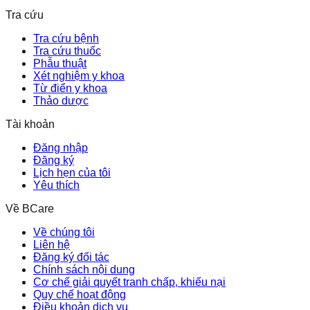
Tra cứu
Tra cứu bệnh
Tra cứu thuốc
Phẫu thuật
Xét nghiệm y khoa
Từ điển y khoa
Thảo dược
Tài khoản
Đăng nhập
Đăng ký
Lịch hẹn của tôi
Yêu thích
Về BCare
Về chúng tôi
Liên hệ
Đăng ký đối tác
Chính sách nội dung
Cơ chế giải quyết tranh chấp, khiếu nại
Quy chế hoạt động
Điều khoản dịch vụ