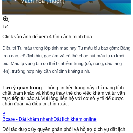
1/
4
Click vào ảnh để xem
4
hình ảnh minh họa
Điều trị Tụ máu trong lớp tinh mạc hay Tụ máu bìu bao gồm: Băng
treo cao, cố định bìu, gạc ấm và có thể chọc hút máu tụ ra khỏi
bìu. Máu tụ vùng bìu có thể bị nhiễm trùng (đỏ, nóng, đau tăng
lên), trường hợp này cần chỉ định kháng sinh.
!
Lưu ý quan trọng:
Thông tin trên trang này chỉ mang tính
chất tham khảo và không thay thế cho việc khám và tư vấn
trực tiếp từ bác sĩ. Vui lòng liên hệ với cơ sở y tế để được
chẩn đoán và điều trị chính xác.
B
Bcare - Đặt khám nhanh
Đặt lịch khám online
Đối tác được ủy quyền phân phối và hỗ trợ dịch vụ đặt lịch