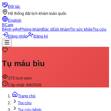
Đối tác
Hệ thống đặt lịch khám toàn quốc
English
BCare
Bệnh viện
Phòng khám
Bác sĩ
Gói khám
Tin sức khỏe
Tra cứu
Đăng nhập
Đăng ký
Tụ máu bìu
375
lượt xem
Cập nhật:
6/8/2026
Trang chủ
Tra cứu
Tra cứu bệnh