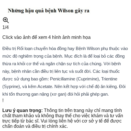
1/
4
Click vào ảnh để xem
4
hình ảnh minh họa
Điều trị Rối loạn chuyển hóa đồng hay Bệnh Wilson phụ thuộc vào
mức độ nghiêm trọng của bệnh. Mục đích là để loại bỏ các đồng
thừa ra khỏi cơ thể và ngăn chặn sự tích của chúng. Với bệnh
này, bệnh nhân cần điều trị liên tục và suốt đời. Các loại thuốc
được sử dụng bao gồm: Penicillamine (Cuprimine), Trientine
(Syprine), và kẽm Acetate. Nên kết hợp với chế độ ăn kiêng. Đôi
khi tổn thương gan nặng (xơ gan) đòi hỏi phải ghép gan.
!
Lưu ý quan trọng:
Thông tin trên trang này chỉ mang tính
chất tham khảo và không thay thế cho việc khám và tư vấn
trực tiếp từ bác sĩ. Vui lòng liên hệ với cơ sở y tế để được
chẩn đoán và điều trị chính xác.