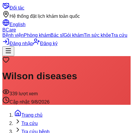
Đối tác
Hệ thống đặt lịch khám toàn quốc
English
BCare
Bệnh viện
Phòng khám
Bác sĩ
Gói khám
Tin sức khỏe
Tra cứu
Đăng nhập
Đăng ký
Wilson diseases
339
lượt xem
Cập nhật:
9/8/2026
Trang chủ
Tra cứu
Tra cứu bệnh