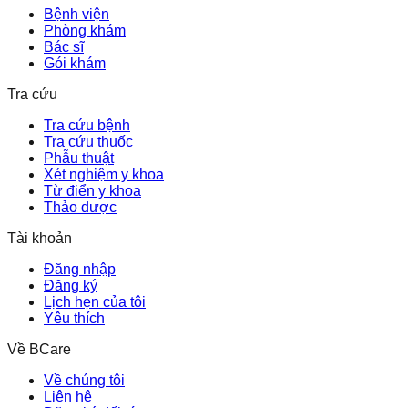
Bệnh viện
Phòng khám
Bác sĩ
Gói khám
Tra cứu
Tra cứu bệnh
Tra cứu thuốc
Phẫu thuật
Xét nghiệm y khoa
Từ điển y khoa
Thảo dược
Tài khoản
Đăng nhập
Đăng ký
Lịch hẹn của tôi
Yêu thích
Về BCare
Về chúng tôi
Liên hệ