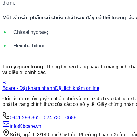
thơm.
Một vài sản phẩm có chứa chất sau đây có thể tương tác 
Chloral hydrate;
Hexobarbitone.
!
Lưu ý quan trọng:
Thông tin trên trang này chỉ mang tính chấ
và điều trị chính xác.
B
Bcare - Đặt khám nhanh
Đặt lịch khám online
Đối tác được ủy quyền phân phối và hỗ trợ dịch vụ đặt lịch
phải là trang chính thức của các cơ sở y tế. Giấy chứng nh
0941.298.865
-
024.7301.0688
info@bcare.vn
Số 6, ngách 3/149 phố Cự Lộc, Phường Thanh Xuân, Thà