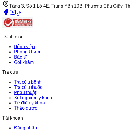
Tầng 3, Số 1 Lô 4E, Trung Yên 10B, Phường Cầu Giấy, T
Danh mục
Bệnh viện
Phòng khám
Bác sĩ
Gói khám
Tra cứu
Tra cứu bệnh
Tra cứu thuốc
Phẫu thuật
Xét nghiệm y khoa
Từ điển y khoa
Thảo dược
Tài khoản
Đăng nhập