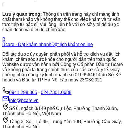
!
Lưu ý quan trọng:
Thông tin trên trang này chỉ mang tính
chất tham khảo và không thay thế cho việc khám và tư vấn
trực tiếp từ bác sĩ. Vui lòng liên hệ với cơ sở y tế để được
chẩn đoán và điều trị chính xác.
B
Bcare - Đặt khám nhanh
Đặt lịch khám online
Đối tác được ủy quyền phân phối và hỗ trợ dịch vụ đặt lịch
khám, chăm sóc sức khỏe cho người dân trên toàn quốc.
Website được vận hành bởi Công ty Cổ phần Đầu tư Bcare
và không phải là trang chính thức của các cơ sở y tế. Giấy
chứng nhận đăng ký kinh doanh số 0109564614 do Sở Kế
hoạch và Đầu tư TP Hà Nội cấp ngày 23/03/2021
0941.298.865
-
024.7301.0688
info@bcare.vn
Số 6, ngách 3/149 phố Cự Lộc, Phường Thanh Xuân,
Thành phố Hà Nội, Việt Nam
Tầng 3, Số 1 Lô 4E, Trung Yên 10B, Phường Cầu Giấy,
Thành phố Hà Nội