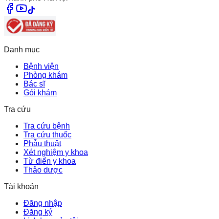
Danh mục
Bệnh viện
Phòng khám
Bác sĩ
Gói khám
Tra cứu
Tra cứu bệnh
Tra cứu thuốc
Phẫu thuật
Xét nghiệm y khoa
Từ điển y khoa
Thảo dược
Tài khoản
Đăng nhập
Đăng ký