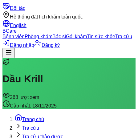
Đối tác
Hệ thống đặt lịch khám toàn quốc
English
BCare
Bệnh viện
Phòng khám
Bác sĩ
Gói khám
Tin sức khỏe
Tra cứu
Đăng nhập
Đăng ký
Dầu Krill
263
lượt xem
Cập nhật:
18/11/2025
Trang chủ
Tra cứu
Tra cứu thảo dược