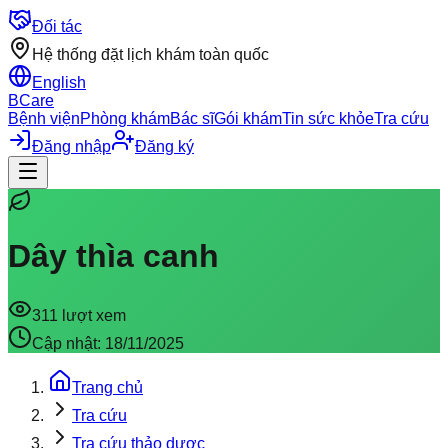
Đối tác
Hệ thống đặt lịch khám toàn quốc
English
BCare
Bệnh viện
Phòng khám
Bác sĩ
Gói khám
Tin sức khỏe
Tra cứu
Đăng nhập
Đăng ký
Dây thìa canh
311
lượt xem
Cập nhật:
18/11/2025
Trang chủ
Tra cứu
Tra cứu thảo dược