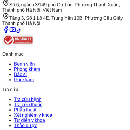
Số 6, ngách 3/149 phố Cự Lộc, Phường Thanh Xuân,
Thành phố Hà Nội, Việt Nam
Tầng 3, Số 1 Lô 4E, Trung Yên 10B, Phường Cầu Giấy,
Thành phố Hà Nội
Danh mục
Bệnh viện
Phòng khám
Bác sĩ
Gói khám
Tra cứu
Tra cứu bệnh
Tra cứu thuốc
Phẫu thuật
Xét nghiệm y khoa
Từ điển y khoa
Thảo dược