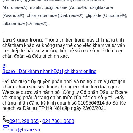
Micronase®), insulin, pioglitazone (Actos®), rosiglitazone
(Avandia®), chlorpropamide (Diabinese®), glipizide (Glucotrol®),
tolbutamide (Orinase®).
!
Lưu ý quan trọng:
Thông tin trên trang này chỉ mang tính
chất tham khảo và không thay thế cho việc khám và tư vấn
trực tiếp từ bác sĩ. Vui lòng liên hệ với cơ sở y tế để được
chẩn đoán và điều trị chính xác.
B
Bcare - Đặt khám nhanh
Đặt lịch khám online
Đối tác được ủy quyền phân phối và hỗ trợ dịch vụ đặt lịch
khám, chăm sóc sức khỏe cho người dân trên toàn quốc.
Website được vận hành bởi Công ty Cổ phần Đầu tư Bcare
và không phải là trang chính thức của các cơ sở y tế. Giấy
chứng nhận đăng ký kinh doanh số 0109564614 do Sở Kế
hoạch và Đầu tư TP Hà Nội cấp ngày 23/03/2021
0941.298.865
-
024.7301.0688
info@bcare.vn