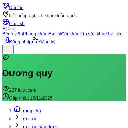
Đối tác
Hệ thống đặt lịch khám toàn quốc
English
BCare
Bệnh viện
Phòng khám
Bác sĩ
Gói khám
Tin sức khỏe
Tra cứu
Đăng nhập
Đăng ký
Đương quy
227
lượt xem
Cập nhật:
18/11/2025
Trang chủ
Tra cứu
Tra cứu thảo dược