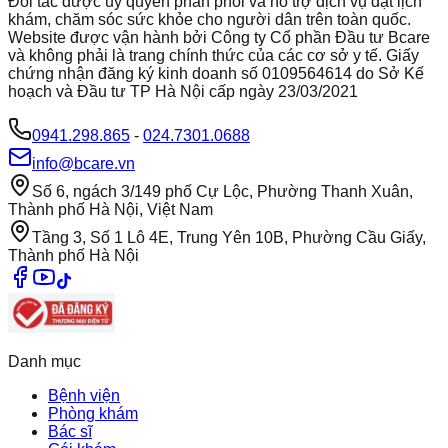
Đối tác được ủy quyền phân phối và hỗ trợ dịch vụ đặt lịch
khám, chăm sóc sức khỏe cho người dân trên toàn quốc.
Website được vận hành bởi Công ty Cổ phần Đầu tư Bcare
và không phải là trang chính thức của các cơ sở y tế. Giấy
chứng nhận đăng ký kinh doanh số 0109564614 do Sở Kế
hoạch và Đầu tư TP Hà Nội cấp ngày 23/03/2021
0941.298.865
-
024.7301.0688
info@bcare.vn
Số 6, ngách 3/149 phố Cự Lộc, Phường Thanh Xuân,
Thành phố Hà Nội, Việt Nam
Tầng 3, Số 1 Lô 4E, Trung Yên 10B, Phường Cầu Giấy,
Thành phố Hà Nội
Danh mục
Bệnh viện
Phòng khám
Bác sĩ