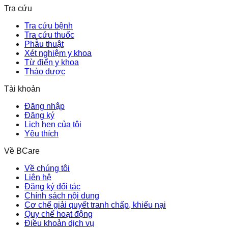
Tra cứu
Tra cứu bệnh
Tra cứu thuốc
Phẫu thuật
Xét nghiệm y khoa
Từ điển y khoa
Thảo dược
Tài khoản
Đăng nhập
Đăng ký
Lịch hẹn của tôi
Yêu thích
Về BCare
Về chúng tôi
Liên hệ
Đăng ký đối tác
Chính sách nội dung
Cơ chế giải quyết tranh chấp, khiếu nại
Quy chế hoạt động
Điều khoản dịch vụ