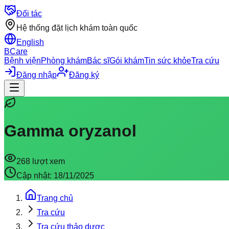
Đối tác
Hệ thống đặt lịch khám toàn quốc
English
BCare
Bệnh viện
Phòng khám
Bác sĩ
Gói khám
Tin sức khỏe
Tra cứu
Đăng nhập
Đăng ký
Gamma oryzanol
268
lượt xem
Cập nhật:
18/11/2025
Trang chủ
Tra cứu
Tra cứu thảo dược