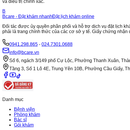
và điều trị chính xác.
B
Bcare - Đặt khám nhanh
Đặt lịch khám online
Đối tác được ủy quyền phân phối và hỗ trợ dịch vụ đặt lịch
phải là trang chính thức của các cơ sở y tế. Giấy chứng nh
0941.298.865
-
024.7301.0688
info@bcare.vn
Số 6, ngách 3/149 phố Cự Lộc, Phường Thanh Xuân, Thà
Tầng 3, Số 1 Lô 4E, Trung Yên 10B, Phường Cầu Giấy, T
Danh mục
Bệnh viện
Phòng khám
Bác sĩ
Gói khám