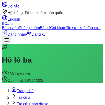
Đối tác
Hệ thống đặt lịch khám toàn quốc
English
BCare
Bệnh viện
Phòng khám
Bác sĩ
Gói khám
Tin sức khỏe
Tra cứu
Đăng nhập
Đăng ký
Hồ lô ba
233
lượt xem
Cập nhật:
18/11/2025
Trang chủ
Tra cứu
Tra cứu thảo dược