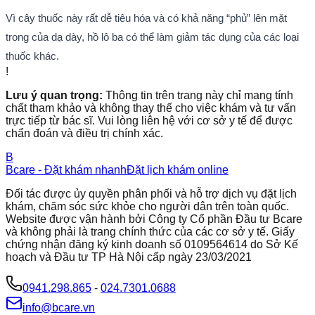
Vì cây thuốc này rất dễ tiêu hóa và có khả năng “phủ” lên mặt
trong của dạ dày, hồ lô ba có thể làm giảm tác dụng của các loại
thuốc khác.
!
Lưu ý quan trọng:
Thông tin trên trang này chỉ mang tính
chất tham khảo và không thay thế cho việc khám và tư vấn
trực tiếp từ bác sĩ. Vui lòng liên hệ với cơ sở y tế để được
chẩn đoán và điều trị chính xác.
B
Bcare - Đặt khám nhanh
Đặt lịch khám online
Đối tác được ủy quyền phân phối và hỗ trợ dịch vụ đặt lịch
khám, chăm sóc sức khỏe cho người dân trên toàn quốc.
Website được vận hành bởi Công ty Cổ phần Đầu tư Bcare
và không phải là trang chính thức của các cơ sở y tế. Giấy
chứng nhận đăng ký kinh doanh số 0109564614 do Sở Kế
hoạch và Đầu tư TP Hà Nội cấp ngày 23/03/2021
0941.298.865
-
024.7301.0688
info@bcare.vn