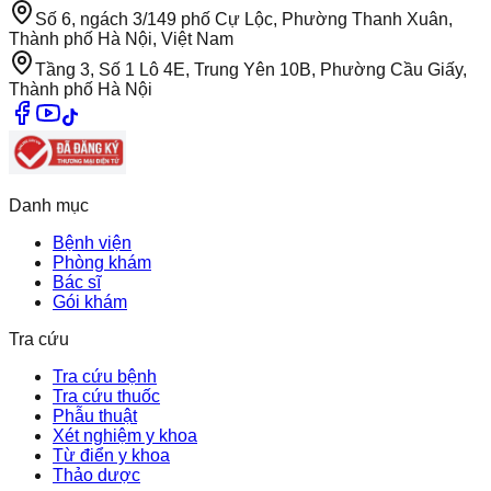
Số 6, ngách 3/149 phố Cự Lộc, Phường Thanh Xuân,
Thành phố Hà Nội, Việt Nam
Tầng 3, Số 1 Lô 4E, Trung Yên 10B, Phường Cầu Giấy,
Thành phố Hà Nội
Danh mục
Bệnh viện
Phòng khám
Bác sĩ
Gói khám
Tra cứu
Tra cứu bệnh
Tra cứu thuốc
Phẫu thuật
Xét nghiệm y khoa
Từ điển y khoa
Thảo dược