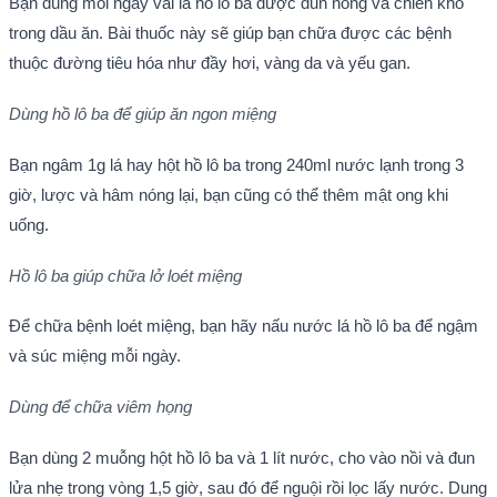
Bạn dùng mỗi ngày vài lá hồ lô ba được đun nóng và chiên khô
trong dầu ăn. Bài thuốc này sẽ giúp bạn chữa được các bệnh
thuộc đường tiêu hóa như đầy hơi, vàng da và yếu gan.
Dùng hồ lô ba để giúp ăn ngon miệng
Bạn ngâm 1g lá hay hột hồ lô ba trong 240ml nước lạnh trong 3
giờ, lược và hâm nóng lại, bạn cũng có thể thêm mật ong khi
uống.
Hồ lô ba giúp chữa lở loét miệng
Để chữa bệnh loét miệng, bạn hãy nấu nước lá hồ lô ba để ngậm
và súc miệng mỗi ngày.
Dùng để chữa viêm họng
Bạn dùng 2 muỗng hột hồ lô ba và 1 lít nước, cho vào nồi và đun
lửa nhẹ trong vòng 1,5 giờ, sau đó để nguội rồi lọc lấy nước. Dung