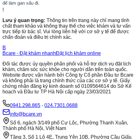
để làm gan xấu đi.
!
Lưu ý quan trọng:
Thông tin trên trang này chỉ mang tính
chất tham khảo và không thay thế cho việc khám và tư vấn
trực tiếp từ bác sĩ. Vui lòng liên hệ với cơ sở y tế để được
chẩn đoán và điều trị chính xác.
B
Bcare - Đặt khám nhanh
Đặt lịch khám online
Đối tác được ủy quyền phân phối và hỗ trợ dịch vụ đặt lịch
khám, chăm sóc sức khỏe cho người dân trên toàn quốc.
Website được vận hành bởi Công ty Cổ phần Đầu tư Bcare
và không phải là trang chính thức của các cơ sở y tế. Giấy
chứng nhận đăng ký kinh doanh số 0109564614 do Sở Kế
hoạch và Đầu tư TP Hà Nội cấp ngày 23/03/2021
0941.298.865
-
024.7301.0688
info@bcare.vn
Số 6, ngách 3/149 phố Cự Lộc, Phường Thanh Xuân,
Thành phố Hà Nội, Việt Nam
Tầng 3, Số 1 Lô 4E, Trung Yên 10B, Phường Cầu Giấy,