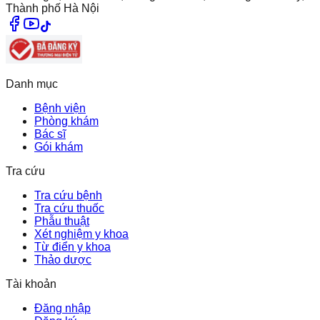
Thành phố Hà Nội
Danh mục
Bệnh viện
Phòng khám
Bác sĩ
Gói khám
Tra cứu
Tra cứu bệnh
Tra cứu thuốc
Phẫu thuật
Xét nghiệm y khoa
Từ điển y khoa
Thảo dược
Tài khoản
Đăng nhập