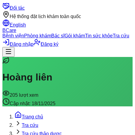
Đối tác
Hệ thống đặt lịch khám toàn quốc
English
BCare
Bệnh viện
Phòng khám
Bác sĩ
Gói khám
Tin sức khỏe
Tra cứu
Đăng nhập
Đăng ký
Hoàng liên
205
lượt xem
Cập nhật:
18/11/2025
Trang chủ
Tra cứu
Tra cứu thảo dược