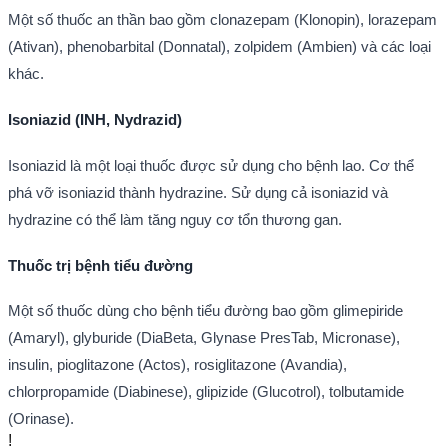
Một số thuốc an thần bao gồm clonazepam (Klonopin), lorazepam
(Ativan), phenobarbital (Donnatal), zolpidem (Ambien) và các loại
khác.
Isoniazid (INH, Nydrazid)
Isoniazid là một loại thuốc được sử dụng cho bệnh lao. Cơ thể
phá vỡ isoniazid thành hydrazine. Sử dụng cả isoniazid và
hydrazine có thể làm tăng nguy cơ tổn thương gan.
Thuốc trị bệnh tiểu đường
Một số thuốc dùng cho bệnh tiểu đường bao gồm glimepiride
(Amaryl), glyburide (DiaBeta, Glynase PresTab, Micronase),
insulin, pioglitazone (Actos), rosiglitazone (Avandia),
chlorpropamide (Diabinese), glipizide (Glucotrol), tolbutamide
(Orinase).
!