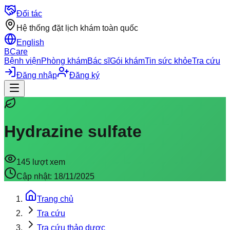
Đối tác
Hệ thống đặt lịch khám toàn quốc
English
BCare
Bệnh viện
Phòng khám
Bác sĩ
Gói khám
Tin sức khỏe
Tra cứu
Đăng nhập
Đăng ký
Hydrazine sulfate
145
lượt xem
Cập nhật:
18/11/2025
Trang chủ
Tra cứu
Tra cứu thảo dược