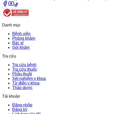
Danh mục
Bệnh viện
Phòng khám
Bác sĩ
Gói khám
Tra cứu
Tra cứu bệnh
Tra cứu thuốc
Phẫu thuật
Xét nghiệm y khoa
Từ điển y khoa
Thảo dược
Tài khoản
Đăng nhập
Đăng ký