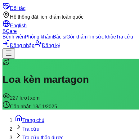
Đối tác
Hệ thống đặt lịch khám toàn quốc
English
BCare
Bệnh viện
Phòng khám
Bác sĩ
Gói khám
Tin sức khỏe
Tra cứu
Đăng nhập
Đăng ký
Loa kèn martagon
227
lượt xem
Cập nhật:
18/11/2025
Trang chủ
Tra cứu
Tra cứu thảo dược