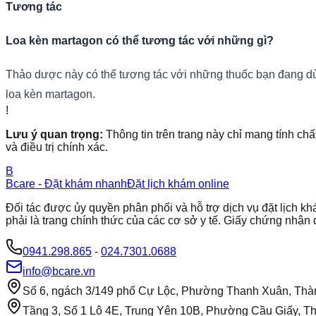
Tương tác
Loa kèn martagon có thể tương tác với những gì?
Thảo dược này có thể tương tác với những thuốc bạn đang dùn
loa kèn martagon.
!
Lưu ý quan trọng:
Thông tin trên trang này chỉ mang tính chấ
và điều trị chính xác.
B
Bcare - Đặt khám nhanh
Đặt lịch khám online
Đối tác được ủy quyền phân phối và hỗ trợ dịch vụ đặt lịch
phải là trang chính thức của các cơ sở y tế. Giấy chứng nh
0941.298.865
-
024.7301.0688
info@bcare.vn
Số 6, ngách 3/149 phố Cự Lộc, Phường Thanh Xuân, Thà
Tầng 3, Số 1 Lô 4E, Trung Yên 10B, Phường Cầu Giấy, T