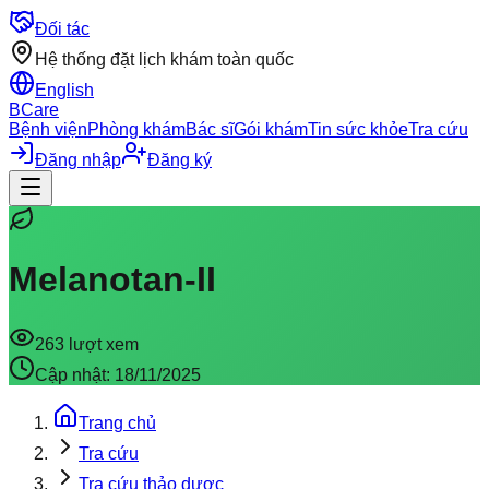
Đối tác
Hệ thống đặt lịch khám toàn quốc
English
BCare
Bệnh viện
Phòng khám
Bác sĩ
Gói khám
Tin sức khỏe
Tra cứu
Đăng nhập
Đăng ký
Melanotan-II
263
lượt xem
Cập nhật:
18/11/2025
Trang chủ
Tra cứu
Tra cứu thảo dược