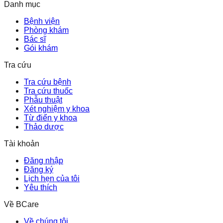
Danh mục
Bệnh viện
Phòng khám
Bác sĩ
Gói khám
Tra cứu
Tra cứu bệnh
Tra cứu thuốc
Phẫu thuật
Xét nghiệm y khoa
Từ điển y khoa
Thảo dược
Tài khoản
Đăng nhập
Đăng ký
Lịch hẹn của tôi
Yêu thích
Về BCare
Về chúng tôi