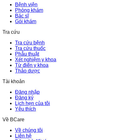
Bệnh viện
Phòng khám
Bác sĩ
Gói khám
Tra cứu
Tra cứu bệnh
Tra cứu thuốc
Phẫu thuật
Xét nghiệm y khoa
Từ điển y khoa
Thảo dược
Tài khoản
Đăng nhập
Đăng ký
Lịch hẹn của tôi
Yêu thích
Về BCare
Về chúng tôi
Liên hệ