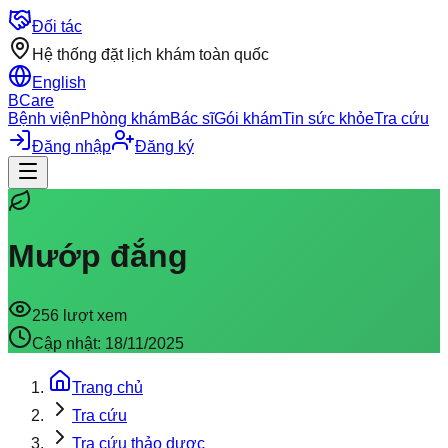
Đối tác
Hệ thống đặt lịch khám toàn quốc
English
BCare
Bệnh viện
Phòng khám
Bác sĩ
Gói khám
Tin sức khỏe
Tra cứu
Đăng nhập
Đăng ký
Mướp đắng
256
lượt xem
Cập nhật:
18/11/2025
Trang chủ
Tra cứu
Tra cứu thảo dược