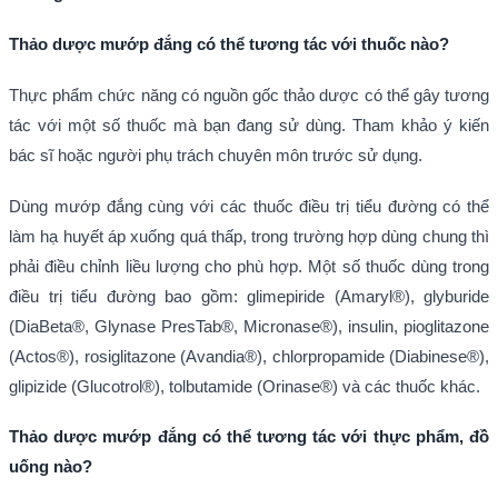
Thảo dược mướp đắng có thể tương tác với thuốc nào?
Thực phẩm chức năng có nguồn gốc thảo dược có thể gây tương
tác với một số thuốc mà bạn đang sử dùng. Tham khảo ý kiến
bác sĩ hoặc người phụ trách chuyên môn trước sử dụng.
Dùng mướp đắng cùng với các thuốc điều trị tiểu đường có thể
làm hạ huyết áp xuống quá thấp, trong trường hợp dùng chung thì
phải điều chỉnh liều lượng cho phù hợp. Một số thuốc dùng trong
điều trị tiểu đường bao gồm: glimepiride (Amaryl®), glyburide
(DiaBeta®, Glynase PresTab®, Micronase®), insulin, pioglitazone
(Actos®), rosiglitazone (Avandia®), chlorpropamide (Diabinese®),
glipizide (Glucotrol®), tolbutamide (Orinase®) và các thuốc khác.
Thảo dược mướp đắng có thể tương tác với thực phẩm, đồ
uống nào?