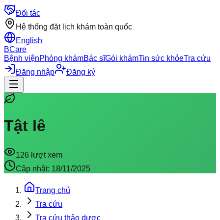
Đối tác
Hệ thống đặt lịch khám toàn quốc
English
BCare
Bệnh viện
Phòng khám
Bác sĩ
Gói khám
Tin sức khỏe
Tra cứu
Đăng nhập
Đăng ký
Tật lê
126
lượt xem
Cập nhật:
18/11/2025
Trang chủ
Tra cứu
Tra cứu thảo dược