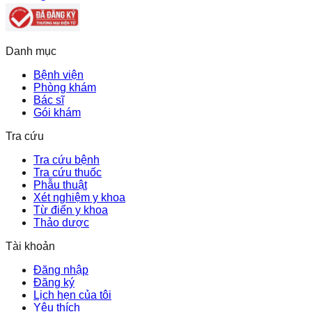
Danh mục
Bệnh viện
Phòng khám
Bác sĩ
Gói khám
Tra cứu
Tra cứu bệnh
Tra cứu thuốc
Phẫu thuật
Xét nghiệm y khoa
Từ điển y khoa
Thảo dược
Tài khoản
Đăng nhập
Đăng ký
Lịch hẹn của tôi
Yêu thích