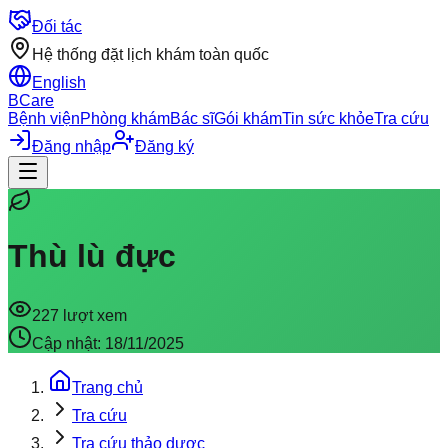
Đối tác
Hệ thống đặt lịch khám toàn quốc
English
BCare
Bệnh viện
Phòng khám
Bác sĩ
Gói khám
Tin sức khỏe
Tra cứu
Đăng nhập
Đăng ký
Thù lù đực
227
lượt xem
Cập nhật:
18/11/2025
Trang chủ
Tra cứu
Tra cứu thảo dược