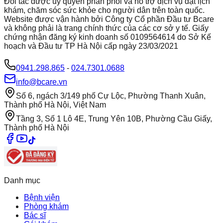
Đối tác được ủy quyền phân phối và hỗ trợ dịch vụ đặt lịch
khám, chăm sóc sức khỏe cho người dân trên toàn quốc.
Website được vận hành bởi Công ty Cổ phần Đầu tư Bcare
và không phải là trang chính thức của các cơ sở y tế. Giấy
chứng nhận đăng ký kinh doanh số 0109564614 do Sở Kế
hoạch và Đầu tư TP Hà Nội cấp ngày 23/03/2021
0941.298.865
-
024.7301.0688
info@bcare.vn
Số 6, ngách 3/149 phố Cự Lộc, Phường Thanh Xuân,
Thành phố Hà Nội, Việt Nam
Tầng 3, Số 1 Lô 4E, Trung Yên 10B, Phường Cầu Giấy,
Thành phố Hà Nội
Danh mục
Bệnh viện
Phòng khám
Bác sĩ