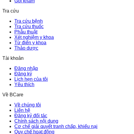
Gói khám
Tra cứu
Tra cứu bệnh
Tra cứu thuốc
Phẫu thuật
Xét nghiệm y khoa
Từ điển y khoa
Thảo dược
Tài khoản
Đăng nhập
Đăng ký
Lịch hẹn của tôi
Yêu thích
Về BCare
Về chúng tôi
Liên hệ
Đăng ký đối tác
Chính sách nội dung
Cơ chế giải quyết tranh chấp, khiếu nại
Quy chế hoạt động