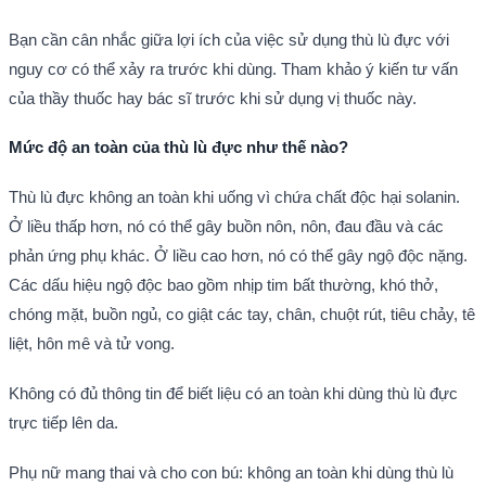
Bạn cần cân nhắc giữa lợi ích của việc sử dụng thù lù đực với
nguy cơ có thể xảy ra trước khi dùng. Tham khảo ý kiến tư vấn
của thầy thuốc hay bác sĩ trước khi sử dụng vị thuốc này.
Mức độ an toàn của thù lù đực như thế nào?
Thù lù đực không an toàn khi uống vì chứa chất độc hại solanin.
Ở liều thấp hơn, nó có thể gây buồn nôn, nôn, đau đầu và các
phản ứng phụ khác. Ở liều cao hơn, nó có thể gây ngộ độc nặng.
Các dấu hiệu ngộ độc bao gồm nhịp tim bất thường, khó thở,
chóng mặt, buồn ngủ, co giật các tay, chân, chuột rút, tiêu chảy, tê
liệt, hôn mê và tử vong.
Không có đủ thông tin để biết liệu có an toàn khi dùng thù lù đực
trực tiếp lên da.
Phụ nữ mang thai và cho con bú: không an toàn khi dùng thù lù