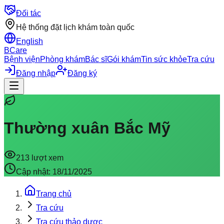
Đối tác
Hệ thống đặt lịch khám toàn quốc
English
BCare
Bệnh viện
Phòng khám
Bác sĩ
Gói khám
Tin sức khỏe
Tra cứu
Đăng nhập
Đăng ký
Thường xuân Bắc Mỹ
213
lượt xem
Cập nhật:
18/11/2025
Trang chủ
Tra cứu
Tra cứu thảo dược