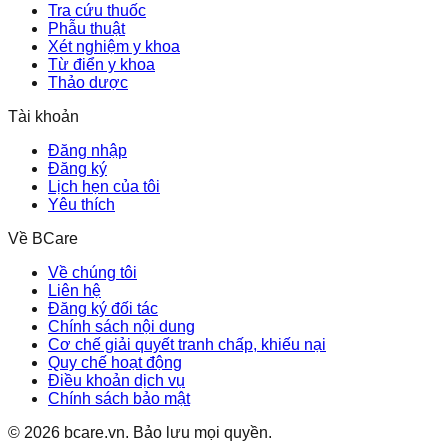
Tra cứu thuốc
Phẫu thuật
Xét nghiệm y khoa
Từ điển y khoa
Thảo dược
Tài khoản
Đăng nhập
Đăng ký
Lịch hẹn của tôi
Yêu thích
Về BCare
Về chúng tôi
Liên hệ
Đăng ký đối tác
Chính sách nội dung
Cơ chế giải quyết tranh chấp, khiếu nại
Quy chế hoạt động
Điều khoản dịch vụ
Chính sách bảo mật
©
2026
bcare.vn
.
Bảo lưu mọi quyền.