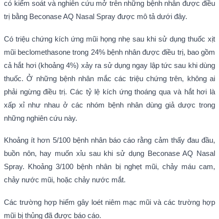
có kiểm soát và nghiên cứu mở trên những bệnh nhân được điều
trị bằng Beconase AQ Nasal Spray được mô tả dưới đây.
Có triệu chứng kích ứng mũi họng nhẹ sau khi sử dụng thuốc xịt
mũi beclomethasone trong 24% bệnh nhân được điều trị, bao gồm
cả hắt hơi (khoảng 4%) xảy ra sử dụng ngay lập tức sau khi dùng
thuốc. Ở những bệnh nhân mắc các triệu chứng trên, không ai
phải ngừng điều trị. Các tỷ lệ kích ứng thoáng qua và hắt hơi là
xấp xỉ như nhau ở các nhóm bệnh nhân dùng giả dược trong
những nghiên cứu này.
Khoảng ít hơn 5/100 bệnh nhân báo cáo rằng cảm thấy đau đầu,
buồn nôn, hay muốn xỉu sau khi sử dụng Beconase AQ Nasal
Spray. Khoảng 3/100 bệnh nhân bị nghẹt mũi, chảy máu cam,
chảy nước mũi, hoặc chảy nước mắt.
Các trường hợp hiếm gây loét niêm mạc mũi và các trường hợp
mũi bị thủng đã được báo cáo.