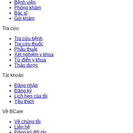
Bệnh viện
Phòng khám
Bác sĩ
Gói khám
Tra cứu
Tra cứu bệnh
Tra cứu thuốc
Phẫu thuật
Xét nghiệm y khoa
Từ điển y khoa
Thảo dược
Tài khoản
Đăng nhập
Đăng ký
Lịch hẹn của tôi
Yêu thích
Về BCare
Về chúng tôi
Liên hệ
Đăng ký đối tác