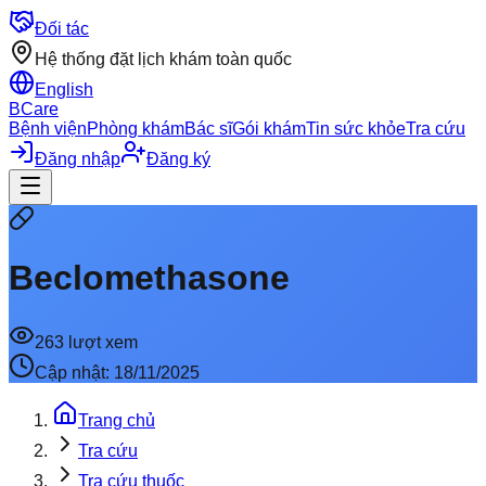
Đối tác
Hệ thống đặt lịch khám toàn quốc
English
BCare
Bệnh viện
Phòng khám
Bác sĩ
Gói khám
Tin sức khỏe
Tra cứu
Đăng nhập
Đăng ký
Beclomethasone
263
lượt xem
Cập nhật:
18/11/2025
Trang chủ
Tra cứu
Tra cứu thuốc