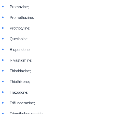
Promazine;
Promethazine;
Protriptyline;
Quetiapine;
Risperidone;
Rivastigmine;
Thioridazine;
Thiothixene;
Trazodone;
Trifluoperazine;
Trimethobenzamide;