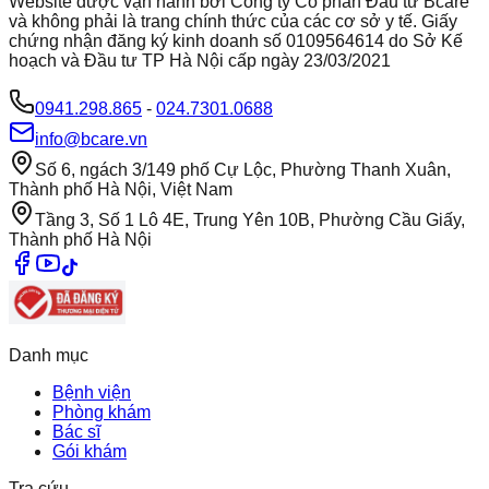
Website được vận hành bởi Công ty Cổ phần Đầu tư Bcare
và không phải là trang chính thức của các cơ sở y tế. Giấy
chứng nhận đăng ký kinh doanh số 0109564614 do Sở Kế
hoạch và Đầu tư TP Hà Nội cấp ngày 23/03/2021
0941.298.865
-
024.7301.0688
info@bcare.vn
Số 6, ngách 3/149 phố Cự Lộc, Phường Thanh Xuân,
Thành phố Hà Nội, Việt Nam
Tầng 3, Số 1 Lô 4E, Trung Yên 10B, Phường Cầu Giấy,
Thành phố Hà Nội
Danh mục
Bệnh viện
Phòng khám
Bác sĩ
Gói khám
Tra cứu