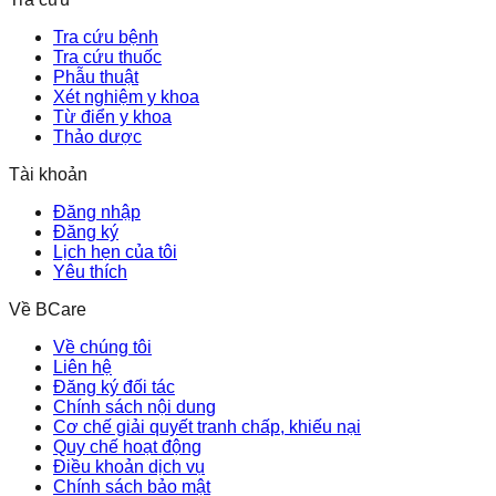
Tra cứu bệnh
Tra cứu thuốc
Phẫu thuật
Xét nghiệm y khoa
Từ điển y khoa
Thảo dược
Tài khoản
Đăng nhập
Đăng ký
Lịch hẹn của tôi
Yêu thích
Về BCare
Về chúng tôi
Liên hệ
Đăng ký đối tác
Chính sách nội dung
Cơ chế giải quyết tranh chấp, khiếu nại
Quy chế hoạt động
Điều khoản dịch vụ
Chính sách bảo mật