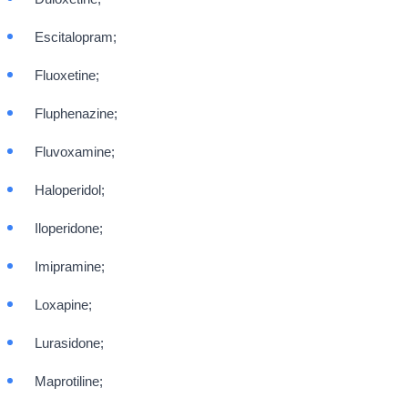
Escitalopram;
Fluoxetine;
Fluphenazine;
Fluvoxamine;
Haloperidol;
Iloperidone;
Imipramine;
Loxapine;
Lurasidone;
Maprotiline;