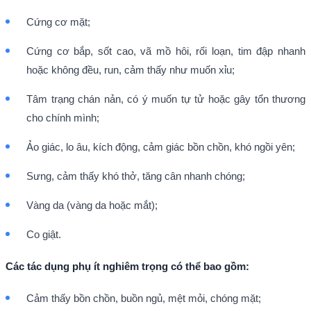
Cứng cơ mặt;
Cứng cơ bắp, sốt cao, vã mồ hôi, rối loạn, tim đập nhanh
hoặc không đều, run, cảm thấy như muốn xỉu;
Tâm trạng chán nản, có ý muốn tự tử hoặc gây tổn thương
cho chính mình;
Ảo giác, lo âu, kích động, cảm giác bồn chồn, khó ngồi yên;
Sưng, cảm thấy khó thở, tăng cân nhanh chóng;
Vàng da (vàng da hoặc mắt);
Co giật.
Các tác dụng phụ ít nghiêm trọng có thể bao gồm:
Cảm thấy bồn chồn, buồn ngủ, mệt mỏi, chóng mặt;