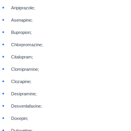
Aripiprazole;
Asenapine;
Bupropion;
Chlorpromazine;
Citalopram;
Clomipramine;
Clozapine;
Desipramine;
Desvenlafaxine;
Doxepin;
Duloxetine;