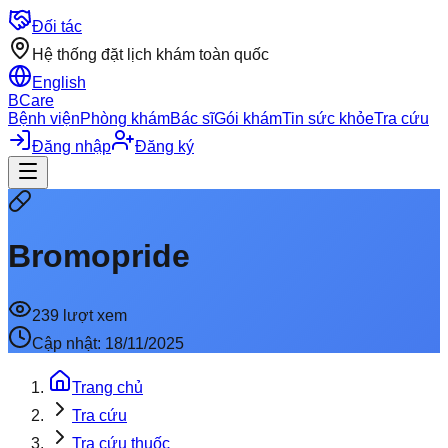
Đối tác
Hệ thống đặt lịch khám toàn quốc
English
BCare
Bệnh viện
Phòng khám
Bác sĩ
Gói khám
Tin sức khỏe
Tra cứu
Đăng nhập
Đăng ký
Bromopride
239
lượt xem
Cập nhật:
18/11/2025
Trang chủ
Tra cứu
Tra cứu thuốc